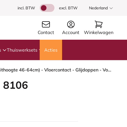
incl. BTW
excl. BTW
Nederland
Contact
Account
Winkelwagen
s
Thuiswerksets
Acties
HÅG Capisco 8106 - Sirdal (GU) - Wol - SRD960 - Green - Framekleur - Wit - Gasveer - 200 mm (Zithoogte 46-64cm) - Vloercontact - Glijdoppen - Voetenring - Ja, in framekleur - Voetster - Nee, voetster in framekleur
 8106