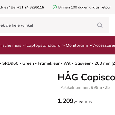
dvies?
Bel
+31 24 3296116
Binnen 100 dagen
gratis retour
ische muis
Laptopstandaard
Monitorarm
Accessoire
HÅG Capisco
Artikelnummer: 999.5725
1.209,-
incl. BTW