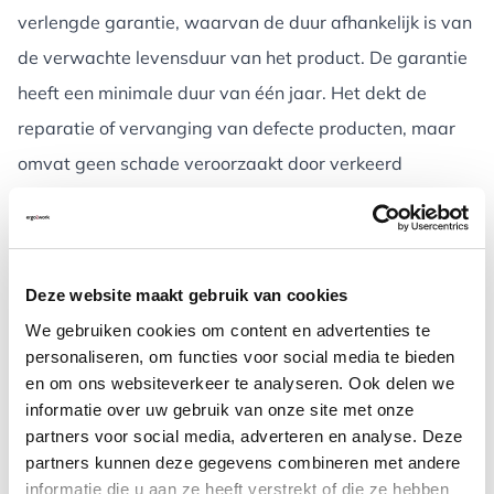
verlengde garantie, waarvan de duur afhankelijk is van
de verwachte levensduur van het product. De garantie
heeft een minimale duur van één jaar. Het dekt de
reparatie of vervanging van defecte producten, maar
omvat geen schade veroorzaakt door verkeerd
gebruik.
Indien een product binnen 30 dagen na aankoop een
defect vertoont, stuurt Ergo2Work BV een vervangend
Deze website maakt gebruik van cookies
product. Na deze periode kan het product ter reparatie
We gebruiken cookies om content en advertenties te
worden geretourneerd. Naast onze garantie biedt de
personaliseren, om functies voor social media te bieden
fabrikant ook één jaar garantie. Voor producten die bij
en om ons websiteverkeer te analyseren. Ook delen we
ons zijn gekocht, kun je nog steeds profiteren van onze
informatie over uw gebruik van onze site met onze
partners voor social media, adverteren en analyse. Deze
ondersteuning.
partners kunnen deze gegevens combineren met andere
informatie die u aan ze heeft verstrekt of die ze hebben