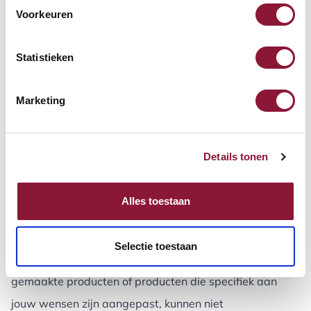
het buitenland. Dit geldt alleen voor Nederland,
Voorkeuren
Duitsland en België.
Statistieken
Staat van het product: let op gebruikssporen; bij
aanwezigheid kunnen we niet het gehele
Marketing
aankoopbedrag terugbetalen.
Is een productverpakking onnodig beschadigd of hij is
kwijt? Dan krijg je maximaal 75% van het
Details tonen
aankoopbedrag terug.
Compleetheid: zorg ervoor dat het product compleet is.
Alles toestaan
Per bestelling kan je 1 keer gebruik maken van gratis
retourneren.
Selectie toestaan
Gepersonaliseerde artikelen, industriematten, op maat
gemaakte producten of producten die specifiek aan
jouw wensen zijn aangepast, kunnen niet