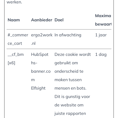
werken.
Maximale
Naam
Aanbieder
Doel
bewaarterm
#_commer
ergo2work
In afwachting
1 jaar
ce_cart
.nl
__cf_bm
HubSpot
Deze cookie wordt
1 dag
[x6]
hs-
gebruikt om
banner.co
onderscheid te
m
maken tussen
Elfsight
mensen en bots.
Dit is gunstig voor
de website om
juiste rapporten