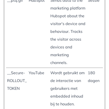
__ptq.gif
HubSpot
Sends data to the
Sessie
marketing platform
Hubspot about the
visitor's device and
behaviour. Tracks
the visitor across
devices and
marketing
channels.
__Secure-
YouTube
Wordt gebruikt om
180
ROLLOUT_
de interactie van
dagen
TOKEN
gebruikers met
embedded inhoud
bij te houden.