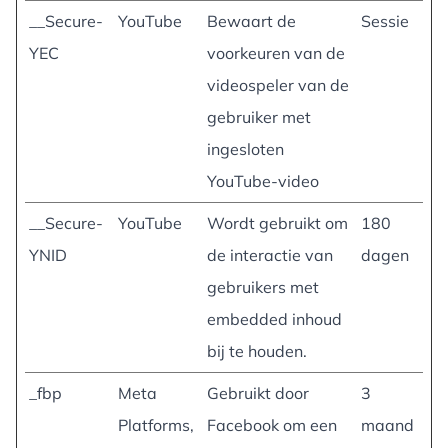
__Secure-
YouTube
Bewaart de
Sessie
YEC
voorkeuren van de
videospeler van de
gebruiker met
ingesloten
YouTube-video
__Secure-
YouTube
Wordt gebruikt om
180
YNID
de interactie van
dagen
gebruikers met
embedded inhoud
bij te houden.
_fbp
Meta
Gebruikt door
3
Platforms,
Facebook om een
maand