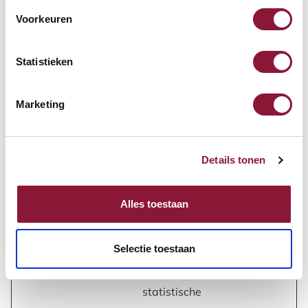
Voorkeuren
gegevens over de
navigatie en het
Statistieken
gedrag van de
bezoeker op de
Marketing
website - Dit wordt
gebruikt om
statistische
Details tonen
rapporten en
heatmaps voor de
Alles toestaan
website-eigenaar
samen te stellen.
Selectie toestaan
_clsk
Microsoft
Registreert
1 dag
statistische