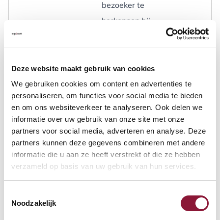
bezoeker te
herkennen bij
terugkeer op de
website.
Deze website maakt gebruik van cookies
__hstc
HubSpot
Stelt een unieke ID
180
We gebruiken cookies om content en advertenties te
in voor de sessie.
dagen
personaliseren, om functies voor social media te bieden
Hierdoor kan de
en om ons websiteverkeer te analyseren. Ook delen we
informatie over uw gebruik van onze site met onze
website voor
partners voor social media, adverteren en analyse. Deze
statistische
partners kunnen deze gegevens combineren met andere
doeleinden
informatie die u aan ze heeft verstrekt of die ze hebben
verzameld op basis van uw gebruik van hun services.
gegevens over
bezoekersgedrag
Toestemmingsselectie
verkrijgen.
Noodzakelijk
_clck
Microsoft
Verzamelt
1 jaar