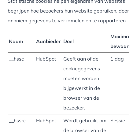
Statistische cookies helpen eigenaren van websites
begrijpen hoe bezoekers hun website gebruiken, door
anoniem gegevens te verzamelen en te rapporteren.
Maximale
Naam
Aanbieder
Doel
bewaarterm
__hssc
HubSpot
Geeft aan of de
1 dag
cookiegegevens
moeten worden
bijgewerkt in de
browser van de
bezoeker.
__hssrc
HubSpot
Wordt gebruikt om
Sessie
de browser van de