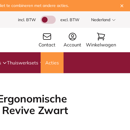
iet te combineren met andere acties.
incl. BTW
excl. BTW
Nederland
Contact
Account
Winkelwagen
s
Thuiswerksets
Acties
 Ergonomische
 Revive Zwart