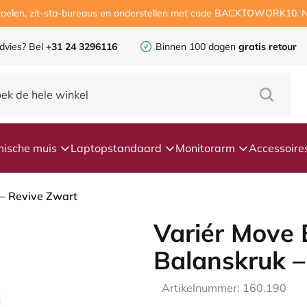
ustoelen, zit-sta-bureaus en onderstellen met code BACKTOWORK10. N
dvies?
Bel
+31 24 3296116
Binnen 100 dagen
gratis retour
ische muis
Laptopstandaard
Monitorarm
Accessoire
– Revive Zwart
Variér Move
Balanskruk –
Artikelnummer: 160.190