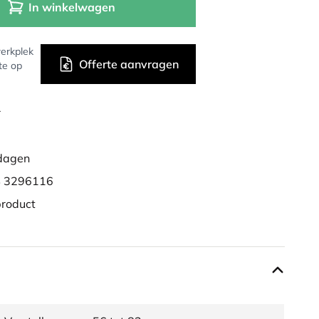
In winkelwagen
erkplek
Offerte aanvragen
te op
r
dagen
 3296116
product