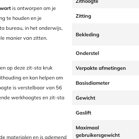
Zithoogte
Zwart
is ontworpen om je
Zitting
ing te houden en je
ta bureau, in het onderwijs,
Bekleding
ele manier van zitten.
Onderstel
tten op deze zit-sta kruk
Verpakte afmetingen
zithouding en kan helpen om
Basisdiameter
oogte is verstelbaar van 56
lende werkhoogtes en zit-sta
Gewicht
Gaslift
Maximaal
gebruikersgewicht
de materialen en is ademend