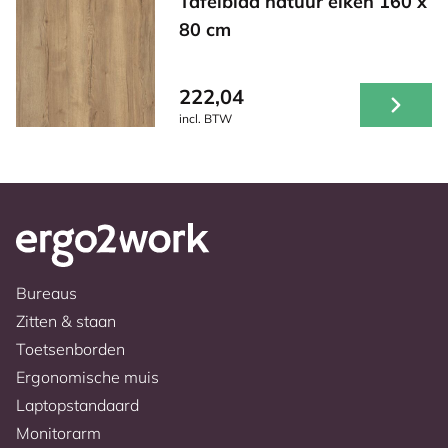
Tafelblad natuur eiken 160 x
80 cm
222,04
incl. BTW
Bureaus
Zitten & staan
Toetsenborden
Ergonomische muis
Laptopstandaard
Monitorarm