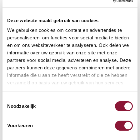
ErgoDesk Pro-2 Elektrisch
bureau onderstel zilver
Deze website maakt gebruik van cookies
We gebruiken cookies om content en advertenties te
807,68
personaliseren, om functies voor social media te bieden
incl. BTW
en om ons websiteverkeer te analyseren. Ook delen we
informatie over uw gebruik van onze site met onze
partners voor social media, adverteren en analyse. Deze
ErgoDesk App 2 Elektrisch
partners kunnen deze gegevens combineren met andere
bureau onderstel wit
informatie die u aan ze heeft verstrekt of die ze hebben
verzameld op basis van uw gebruik van hun services.
601,37
Toestemmingsselectie
incl. BTW
Noodzakelijk
Voorkeuren
ErgoDesk App 1 Elektrisch
Bureau Onderstel Zwart