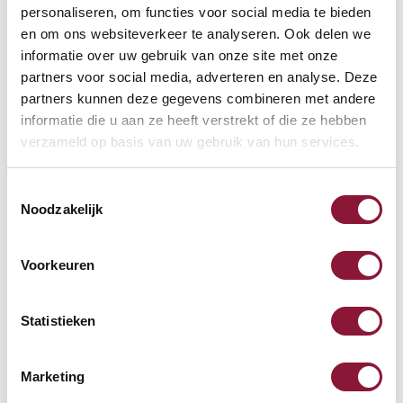
rechtshandig bedraad grijs
personaliseren, om functies voor social media te bieden
en om ons websiteverkeer te analyseren. Ook delen we
zilver
informatie over uw gebruik van onze site met onze
92,14
120,99
partners voor social media, adverteren en analyse. Deze
partners kunnen deze gegevens combineren met andere
incl. BTW
informatie die u aan ze heeft verstrekt of die ze hebben
verzameld op basis van uw gebruik van hun services.
Roost V3 stand -
Toestemmingsselectie
Laptopstandaard
Noodzakelijk
89,-
Voorkeuren
incl. BTW
Statistieken
Toetsenbord polssteun met
Marketing
memory foam zwart