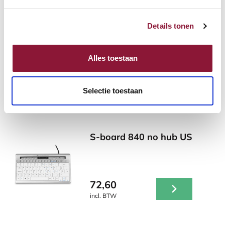
24,81
Details tonen
incl. BTW
Alles toestaan
Andere producten die mogelijk iets
Selectie toestaan
voor je zijn!
S-board 840 no hub US
72,60
incl. BTW