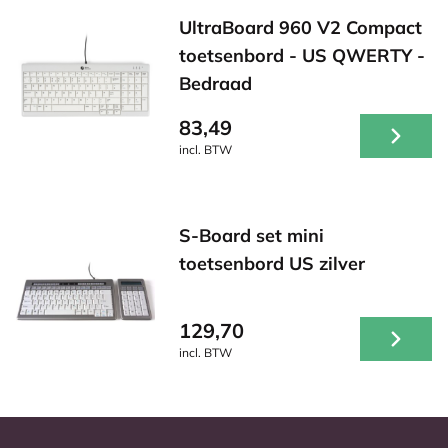
UltraBoard 960 V2 Compact
toetsenbord - US QWERTY -
Bedraad
83,49
incl. BTW
S-Board set mini
toetsenbord US zilver
129,70
incl. BTW