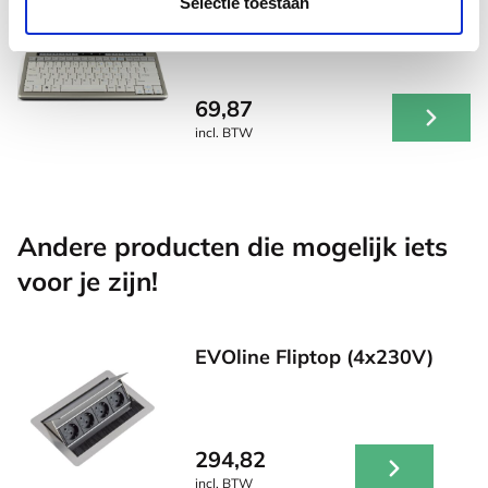
S-board 840 design bedraad
Selectie toestaan
mini toetsenbord US zilver
69,87
incl. BTW
Andere producten die mogelijk iets
voor je zijn!
EVOline Fliptop (4x230V)
294,82
incl. BTW