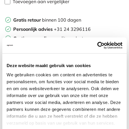
Toevoegen aan vergelijker
Gratis retour
binnen 100 dagen
Persoonlijk advies
+31 24 3296116
Gratis verzending
op dit product
Achteraf
betalen
Meer informatie
Deze website maakt gebruik van cookies
We gebruiken cookies om content en advertenties te
personaliseren, om functies voor social media te bieden
Veelgestelde vragen
en om ons websiteverkeer te analyseren. Ook delen we
informatie over uw gebruik van onze site met onze
partners voor social media, adverteren en analyse. Deze
partners kunnen deze gegevens combineren met andere
informatie die u aan ze heeft verstrekt of die ze hebben
Vaak samen gekocht met
verzameld op basis van uw gebruik van hun services.