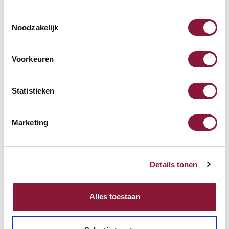
Toestemmingsselectie
ErgoDesk App 1 Elektrisch
Noodzakelijk
Bureau Onderstel Zilvergrijs
Voorkeuren
482,06
incl. BTW
Statistieken
Marketing
Evoluent 4 verticale muis
rechtshandig bedraad grijs
zilver
Details tonen
92,14
120,99
incl. BTW
Alles toestaan