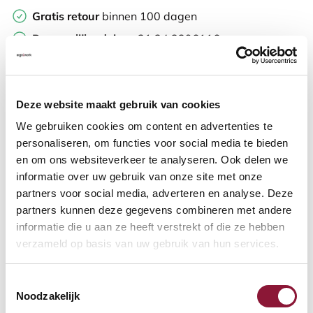
Gratis retour
binnen 100 dagen
Persoonlijk advies
+31 24 3296116
Gratis verzending
op dit product
Achteraf
betalen
Deze website maakt gebruik van cookies
We gebruiken cookies om content en advertenties te
Reviews
personaliseren, om functies voor social media te bieden
en om ons websiteverkeer te analyseren. Ook delen we
informatie over uw gebruik van onze site met onze
5
/
5
1
reviews
partners voor social media, adverteren en analyse. Deze
partners kunnen deze gegevens combineren met andere
informatie die u aan ze heeft verstrekt of die ze hebben
verzameld op basis van uw gebruik van hun services.
Dhr. Rik Bergman,
03-11-2017
Ligt erg goed in de hand, ook door keuze in maten.
Ontspannen houding.
Toestemmingsselectie
Noodzakelijk