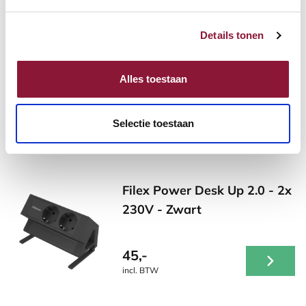
zilver
92,14
120,99
Details tonen
incl. BTW
Alles toestaan
Andere producten die mogelijk iets
Selectie toestaan
voor je zijn!
Filex Power Desk Up 2.0 - 2x
230V - Zwart
45,-
incl. BTW