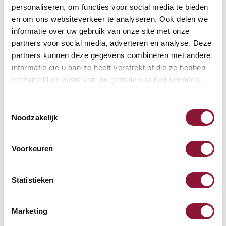
personaliseren, om functies voor social media te bieden
polige stekker
en om ons websiteverkeer te analyseren. Ook delen we
informatie over uw gebruik van onze site met onze
18,15
partners voor social media, adverteren en analyse. Deze
partners kunnen deze gegevens combineren met andere
incl. BTW
informatie die u aan ze heeft verstrekt of die ze hebben
verzameld op basis van uw gebruik van hun services.
LiftPipe Kabelgoot 105cm
Toestemmingsselectie
Zwart
Noodzakelijk
71,-
Voorkeuren
incl. BTW
Statistieken
Evoluent 4 verticale muis
Marketing
rechtshandig bedraad grijs