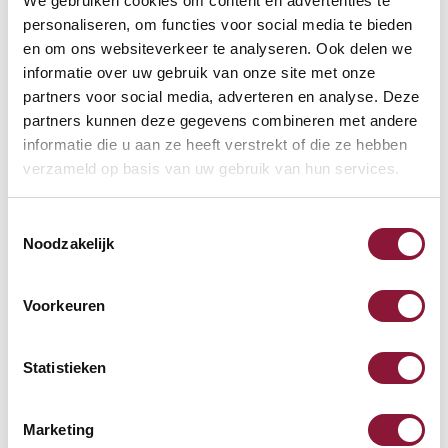
We gebruiken cookies om content en advertenties te
S-board 840 design bedraad
personaliseren, om functies voor social media te bieden
mini toetsenbord US zilver
en om ons websiteverkeer te analyseren. Ook delen we
informatie over uw gebruik van onze site met onze
partners voor social media, adverteren en analyse. Deze
69,87
partners kunnen deze gegevens combineren met andere
incl. BTW
informatie die u aan ze heeft verstrekt of die ze hebben
verzameld op basis van uw gebruik van hun services.
SRM Evolution verticale
Toestemmingsselectie
Noodzakelijk
muis rechtshandig draadloos
Voorkeuren
69,08
incl. BTW
Statistieken
Armsteun Pro zwart
Marketing