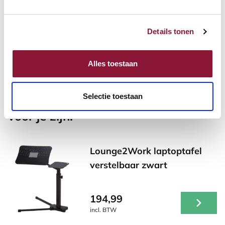
Details tonen
99,83
incl. BTW
Alles toestaan
Selectie toestaan
Andere producten die mogelijk iets
voor je zijn!
Lounge2Work laptoptafel
verstelbaar zwart
194,99
incl. BTW