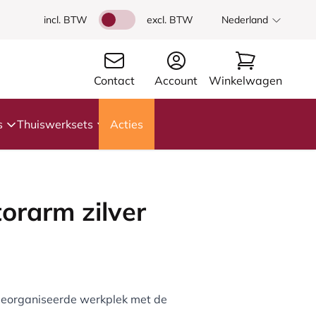
incl. BTW
excl. BTW
Nederland
Contact
Account
Winkelwagen
s
Thuiswerksets
Acties
orarm zilver
georganiseerde werkplek met de