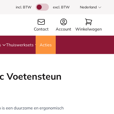
incl. BTW
excl. BTW
Nederland
Contact
Account
Winkelwagen
s
Thuiswerksets
Acties
ic Voetensteun
n is een duurzame en ergonomisch