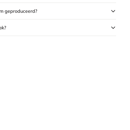
am geproduceerd?
ak?