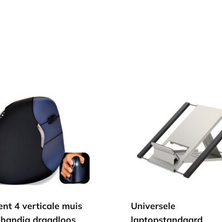
ent 4 verticale muis
Universele
shandig draadloos
laptopstandaard