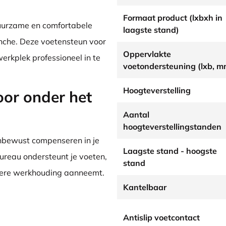
Formaat product (lxbxh in
duurzame en comfortabele
laagste stand)
anche. Deze voetensteun voor
Oppervlakte
werkplek professioneel in te
voetondersteuning (lxb, m
Hoogteverstelling
or onder het
Aantal
hoogteverstellingstanden
onbewust compenseren in je
Laagste stand - hoogste
bureau ondersteunt je voeten,
stand
lere werkhouding aanneemt.
Kantelbaar
Antislip voetcontact