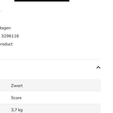
r
dagen
 3296116
product
Zwart
Score
3,7 kg