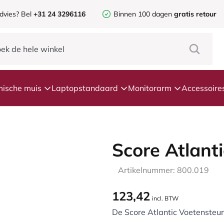
dvies?
Bel
+31 24 3296116
Binnen 100 dagen
gratis retour
ische muis
Laptopstandaard
Monitorarm
Accessoire
Score Atlant
Artikelnummer: 800.019
123,42
incl. BTW
De Score Atlantic Voetensteu