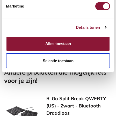
Marketing
Roost V3 stand -
Laptopstandaard
Details tonen
89,-
Alles toestaan
incl. BTW
Selectie toestaan
Andere producten die mogelijk iets
voor je zijn!
R-Go Split Break QWERTY
(US) - Zwart - Bluetooth
Draadloos