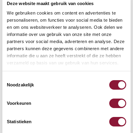
Deze website maakt gebruik van cookies
Vaak samen gekocht met
We gebruiken cookies om content en advertenties te
personaliseren, om functies voor social media te bieden
en om ons websiteverkeer te analyseren. Ook delen we
SRM Evolution verticale
informatie over uw gebruik van onze site met onze
muis rechtshandig draadloos
partners voor social media, adverteren en analyse. Deze
partners kunnen deze gegevens combineren met andere
informatie die u aan ze heeft verstrekt of die ze hebben
69,08
verzameld op basis van uw gebruik van hun services.
incl. BTW
Toestemmingsselectie
Noodzakelijk
Toetsenbord polssteun met
memory foam zwart
Voorkeuren
24,81
Statistieken
incl. BTW