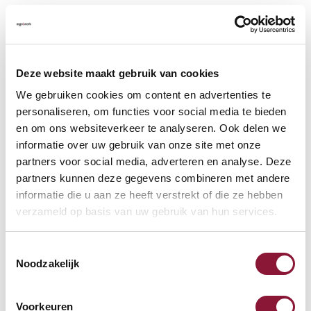
Meer informatie
Veelgestelde vragen
Deze website maakt gebruik van cookies
We gebruiken cookies om content en advertenties te
personaliseren, om functies voor social media te bieden
en om ons websiteverkeer te analyseren. Ook delen we
Vaak samen gekocht met
informatie over uw gebruik van onze site met onze
partners voor social media, adverteren en analyse. Deze
partners kunnen deze gegevens combineren met andere
Purekeys medische muis
informatie die u aan ze heeft verstrekt of die ze hebben
verzameld op basis van uw gebruik van hun services.
bedraad wit
Toestemmingsselectie
84,-
Noodzakelijk
incl. BTW
Voorkeuren