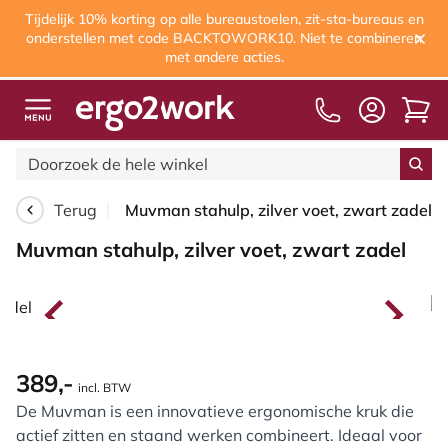
Tijdelijk 10% korting op alle bureaustoelen, zit-sta-bureaus en
onderstellen met code BACKTOWORK10. Niet te combineren
met andere acties.
Vragen of advies?
Bel
+31 24 3296116
Terug
Muvman stahulp, zilver voet, zwart zadel
Muvman stahulp, zilver voet, zwart zadel
389,-
incl. BTW
De Muvman is een innovatieve ergonomische kruk die
actief zitten en staand werken combineert. Ideaal voor