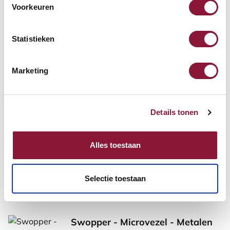
Voorkeuren
69,08
incl. BTW
Statistieken
Marketing
Andere producten die mogelijk iets
voor je zijn!
Details tonen
Swopper - Kunstleer - Wielen -
Zwart
Alles toestaan
568,-
incl. BTW
Selectie toestaan
Swopper - Microvezel - Metalen