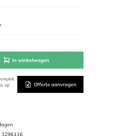
n
In winkelwagen
erkplek
Offerte aanvragen
te op
r
dagen
 3296116