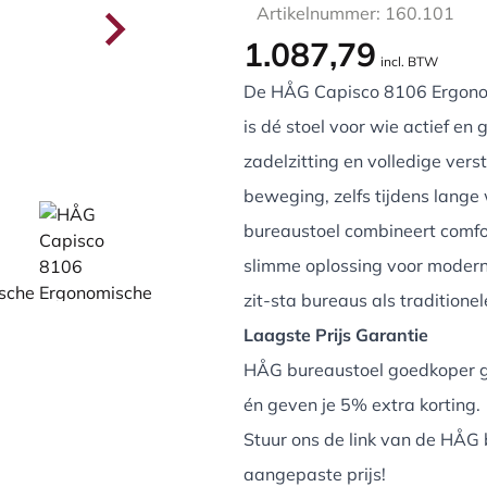
Artikelnummer: 160.101
1.087,79
incl. BTW
De HÅG Capisco 8106 Ergono
is dé stoel voor wie actief en
zadelzitting en volledige verst
beweging, zelfs tijdens lang
bureaustoel combineert comfor
slimme oplossing voor modern
zit-sta bureaus als traditione
Laagste Prijs Garantie
HÅG bureaustoel goedkoper g
én geven je 5% extra korting.
Stuur ons de link van de HÅG 
aangepaste prijs!