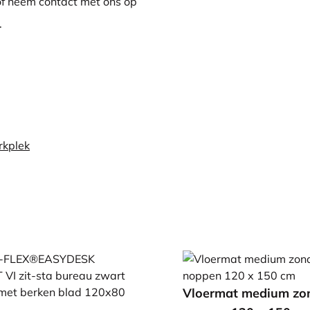
 of neem contact met ons op
.
rkplek
Vloermat medium zo