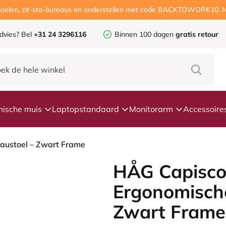
ustoelen, zit-sta-bureaus en onderstellen met code BACKTOWORK10. N
dvies?
Bel
+31 24 3296116
Binnen 100 dagen
gratis retour
ische muis
Laptopstandaard
Monitorarm
Accessoire
austoel – Zwart Frame
HÅG Capisco
Ergonomische
Zwart Frame