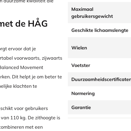
n duurzame kwaliteit die
Maximaal
gebruikersgewicht
e met de HÅG
Geschikte lichaamslengte
Wielen
gt ervoor dat je
rtabel voorwaarts, zijwaarts
Voetster
de Balanced Movement
rken. Dit helpt je om beter te
Duurzaamheidscertificate
elijke klachten te
Normering
Garantie
schikt voor gebruikers
van 110 kg. De zithoogte is
 combineren met een