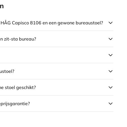
en
de HÅG Capisco 8106 en een gewone bureaustoel?
en zit-sta bureau?
ustoel?
e stoel geschikt?
eprijsgarantie?