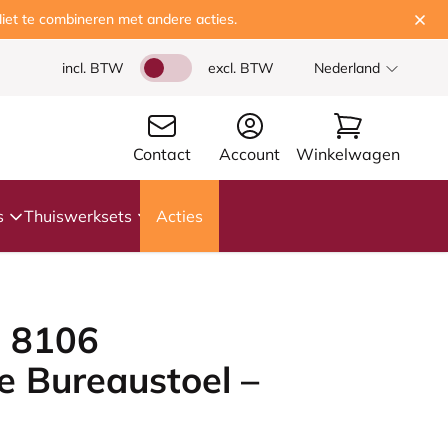
iet te combineren met andere acties.
incl. BTW
excl. BTW
Nederland
Contact
Account
Winkelwagen
s
Thuiswerksets
Acties
 8106
 Bureaustoel –