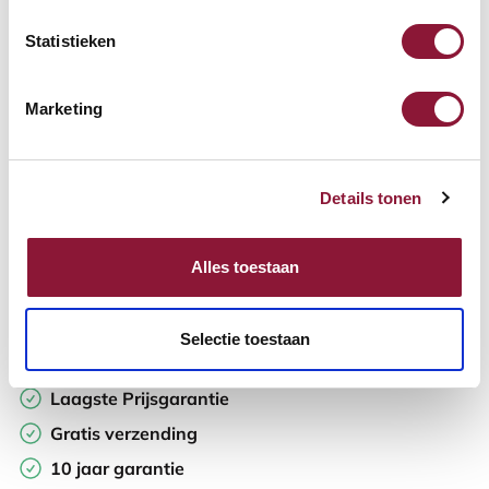
Statistieken
Aantal:
Marketing
In winkelwagen
Details tonen
Offerte aanvragen
Op zoek naar aantallen? Maak je werkplek compleet en vraag
Alles toestaan
direct een offerte op maat aan.
Toevoegen aan vergelijker
Selectie toestaan
Laagste Prijsgarantie
Gratis verzending
10 jaar garantie