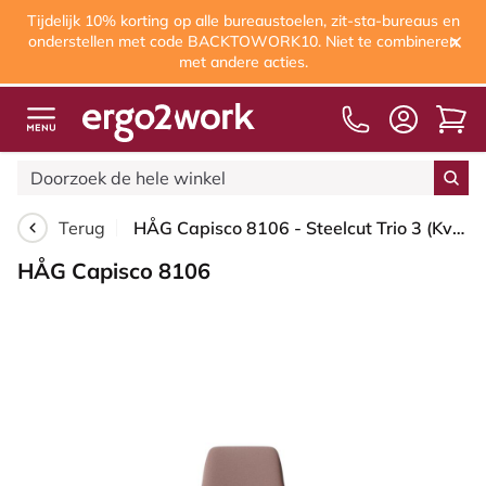
Tijdelijk 10% korting op alle bureaustoelen, zit-sta-bureaus en
onderstellen met code BACKTOWORK10. Niet te combineren
met andere acties.
Vanaf € 60,00
gratis verzending
Terug
HÅG Capisco 8106 - Steelcut Trio 3 (Kvadrat) - Wol / Polyamide - STT645 - Dusty red - Framekleur - Zwart - Gasveer - 200 mm (Zithoogte 46-64cm) - Vloercontact - Glijdoppen - Voetenring - Ja, in framekleur - Voetster - Ja, voetster in gepolijst aluminium
HÅG Capisco 8106