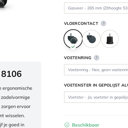
VLOERCONTACT
?
VOETENRING
?
 8106
VOETENSTER IN GEPOLIJST A
ve ergonomische
e zadelvormige
 zorgen ervoor
nt wisselen.
f je goed in
Beschikbaar