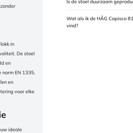
Is de stoel duurzaam geprodu
 zonder
Wat als ik de HÅG Capisco 8
vind?
okk in
liteit. De stoel
ld en
se norm EN 1335.
len en
tering voor elke
ie
ouw ideale