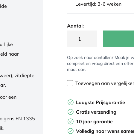
Levertijd: 3-6 weken
eide
Aantal:
rlijke
eid naar
Op zoek naar aantallen? Maak je w
compleet en vraag direct een offer
maat aan.
veer), zitdiepte
Toevoegen aan vergelijke
ar.
oor een
Laagste Prijsgarantie
Gratis verzending
volgens EN 1335
10 jaar garantie
ik.
Volledig naar wens samen