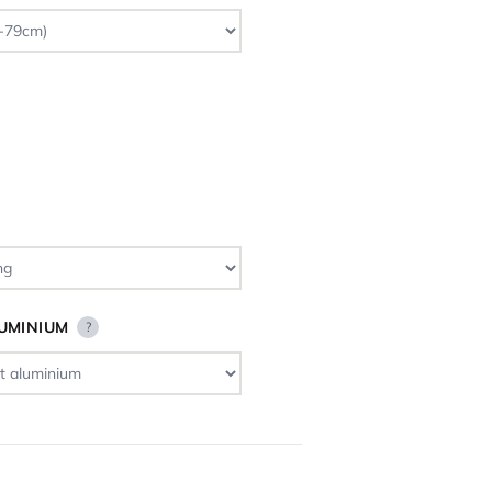
LUMINIUM
?