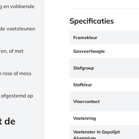
ng en voldoende
Specificaties
de voetsteunen
Framekleur
ren, of met
Gasveerhoogte
Stofgroep
h rose of moss
Stofkleur
, afgestemd op
Vloercontact
t de
Voetenring
Voetenster In Gepolijst
Aluminium