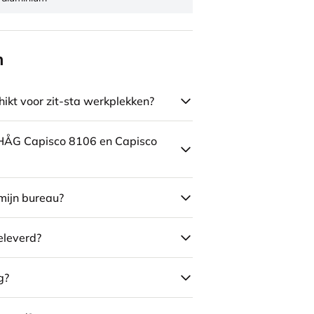
n
ikt voor zit-sta werkplekken?
e HÅG Capisco 8106 en Capisco
mijn bureau?
eleverd?
g?