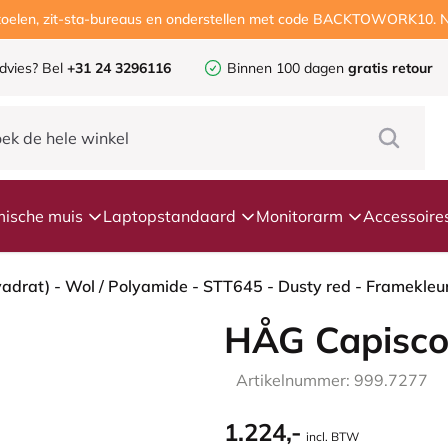
ustoelen, zit-sta-bureaus en onderstellen met code BACKTOWORK10. N
dvies?
Bel
+31 24 3296116
Binnen 100 dagen
gratis retour
ische muis
Laptopstandaard
Monitorarm
Accessoire
HÅG Capisco
Artikelnummer: 999.7277
1.224,-
incl. BTW