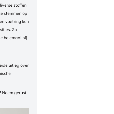
iverse stoffen,
f te stemmen op
een voetring kun
ities. Zo
e helemaal bij
ide uitleg over
mische
n? Neem gerust