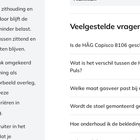
 zithouding en
or blijft de
Veelgestelde vrage
inder belast.
ussen zittend en
Is de HÅG Capisco 8106 gesch
en blijven.
ook omgekeerd
Wat is het verschil tussen d
Puls?
ning als
orbeeld overleg,
Welke maat gasveer past bij 
Deze
riëren in
Wordt de stoel gemonteerd g
g.
Hoe onderhoud ik de bekledin
iter in het
dat je