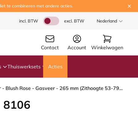
iet te combineren met andere acties.
incl. BTW
excl. BTW
Nederland
Contact
Account
Winkelwagen
s
Thuiswerksets
Acties
HÅG Capisco 8106 - Steelcut Trio 3 (Kvadrat) - Wol / Polyamide - STT645 - Dusty red - Framekleur - Blush Rose - Gasveer - 265 mm (Zithoogte 53-79cm) - Vloercontact - Zachte wielen t.b.v. harde vloeren - Voetenring - Nee, geen voetenring - Voetster - Ja...
 8106