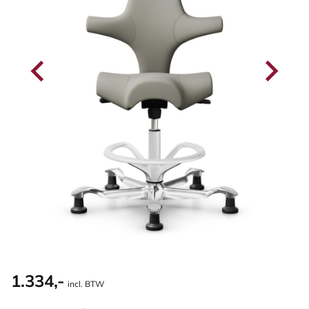
1.334,-
incl. BTW