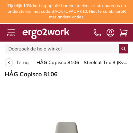
Tijdelijk 10% korting op alle bureaustoelen, zit-sta-bureaus en
onderstellen met code BACKTOWORK10. Niet te combineren
met andere acties.
Terug
HÅG Capisco 8106 - Steelcut Trio 3 (Kvadrat) - Wol / Polyamide - STT253 - Beige-grey - Framekleur - Wit - Gasveer - 265 mm (Zithoogte 53-79cm) - Vloercontact - Glijdoppen - Voetenring - Ja, in framekleur - Voetster - Ja, voetster in gepolijst aluminium
HÅG Capisco 8106