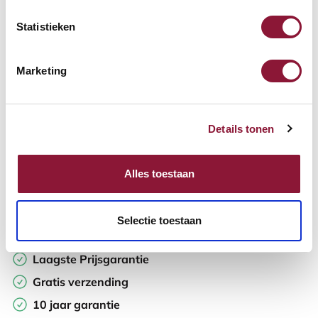
Statistieken
Aantal:
Marketing
In winkelwagen
Details tonen
Offerte aanvragen
Op zoek naar aantallen? Maak je werkplek compleet en vraag
Alles toestaan
direct een offerte op maat aan.
Toevoegen aan vergelijker
Selectie toestaan
Laagste Prijsgarantie
Gratis verzending
10 jaar garantie