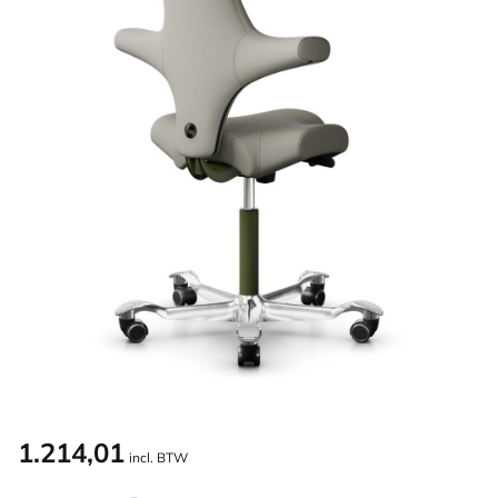
1.214,01
incl. BTW