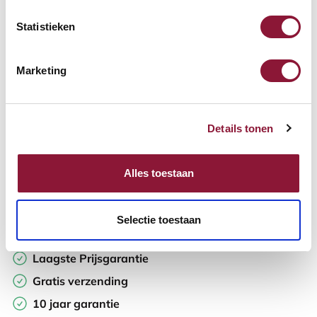
Statistieken
Aantal:
Marketing
In winkelwagen
Details tonen
Offerte aanvragen
Op zoek naar aantallen? Maak je werkplek compleet en vraag
Alles toestaan
direct een offerte op maat aan.
Toevoegen aan vergelijker
Selectie toestaan
Laagste Prijsgarantie
Gratis verzending
10 jaar garantie