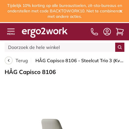
Tijdelijk 10% korting op alle bureaustoelen, zit-sta-bureaus en
onderstellen met code BACKTOWORK10. Niet te combineren
met andere acties.
Terug
HÅG Capisco 8106 - Steelcut Trio 3 (Kvadrat) - Wol / Polyamide - STT253 - Beige-grey - Framekleur - Moss Grey - Gasveer - 200 mm (Zithoogte 46-64cm) - Vloercontact - Zachte wielen t.b.v. harde vloeren - Voetenring - Ja, in framekleur - Voetster - Nee, ...
HÅG Capisco 8106