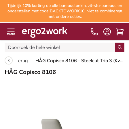
Tijdelijk 10% korting op alle bureaustoelen, zit-sta-bureaus en
onderstellen met code BACKTOWORK10. Niet te combineren
met andere acties.
Vanaf € 60,00
gratis verzending
Terug
HÅG Capisco 8106 - Steelcut Trio 3 (Kvadrat) - Wol / Polyamide - STT253 - Beige-grey - Framekleur - Blush Rose - Gasveer - 150 mm (Zithoogte 40-55cm) - Vloercontact - Harde wielen t.b.v. zachte vloeren - Voetenring - Nee, geen voetenring - Voetster - N...
HÅG Capisco 8106