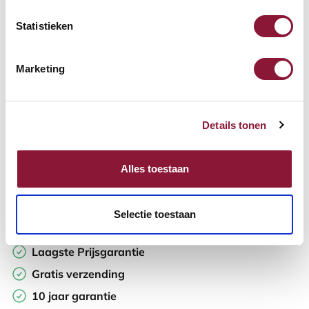
Statistieken
Aantal:
Marketing
In winkelwagen
Details tonen
Offerte aanvragen
Op zoek naar aantallen? Maak je werkplek compleet en vraag
Alles toestaan
direct een offerte op maat aan.
Toevoegen aan vergelijker
Selectie toestaan
Laagste Prijsgarantie
Gratis verzending
10 jaar garantie