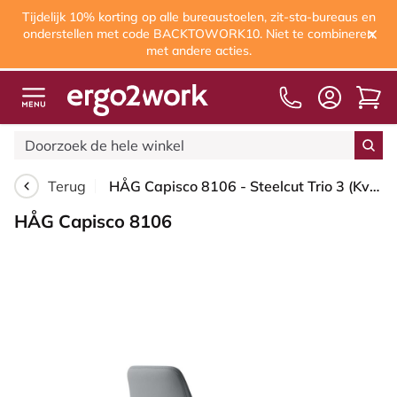
Tijdelijk 10% korting op alle bureaustoelen, zit-sta-bureaus en
onderstellen met code BACKTOWORK10. Niet te combineren
met andere acties.
Terug
HÅG Capisco 8106 - Steelcut Trio 3 (Kvadrat) - Wol / Polyamide - STT153 - Grey - Framekleur - Zilver - Gasveer - 265 mm (Zithoogte 53-79cm) - Vloercontact - Harde wielen t.b.v. zachte vloeren - Voetenring - Ja, in framekleur - Voetster - Nee, voetster ...
HÅG Capisco 8106