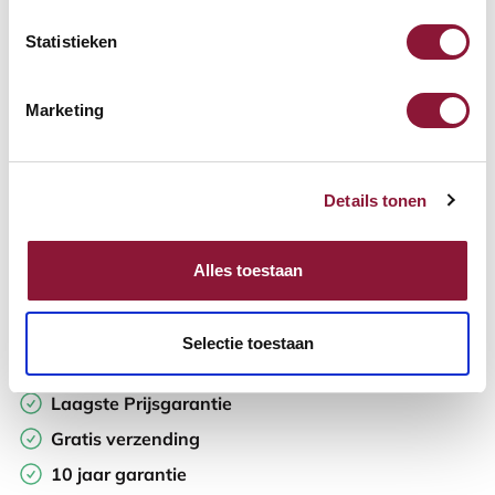
Statistieken
Aantal:
Marketing
In winkelwagen
Details tonen
Offerte aanvragen
Op zoek naar aantallen? Maak je werkplek compleet en vraag
Alles toestaan
direct een offerte op maat aan.
Toevoegen aan vergelijker
Selectie toestaan
Laagste Prijsgarantie
Gratis verzending
10 jaar garantie