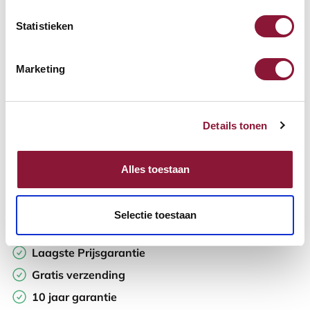
Statistieken
Aantal:
Marketing
In winkelwagen
Details tonen
Offerte aanvragen
Op zoek naar aantallen? Maak je werkplek compleet en vraag
Alles toestaan
direct een offerte op maat aan.
Toevoegen aan vergelijker
Selectie toestaan
Laagste Prijsgarantie
Gratis verzending
10 jaar garantie