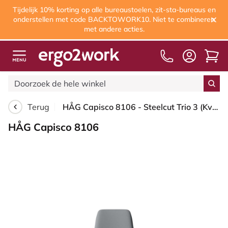
Tijdelijk 10% korting op alle bureaustoelen, zit-sta-bureaus en
onderstellen met code BACKTOWORK10. Niet te combineren
met andere acties.
Terug
HÅG Capisco 8106 - Steelcut Trio 3 (Kvadrat) - Wol / Polyamide - STT153 - Grey - Framekleur - Wit - Gasveer - 150 mm (Zithoogte 40-55cm) - Vloercontact - Zachte wielen t.b.v. harde vloeren - Voetenring - Nee, geen voetenring - Voetster - Ja, voetster i...
HÅG Capisco 8106