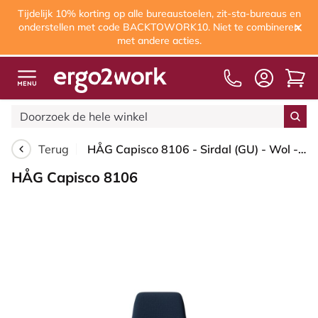
Tijdelijk 10% korting op alle bureaustoelen, zit-sta-bureaus en
onderstellen met code BACKTOWORK10. Niet te combineren
met andere acties.
Terug
HÅG Capisco 8106 - Sirdal (GU) - Wol - SRD780 Dark blue - Framekleur - Moss Grey - Gasveer - 265 mm (Zithoogte 53-79cm) - Vloercontact - Harde wielen t.b.v. zachte vloeren - Voetenring - Ja, in framekleur - Voetster - Nee, voetster in framekleur
HÅG Capisco 8106