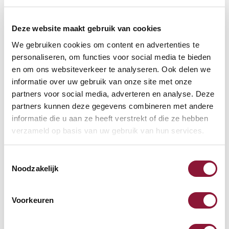
Deze website maakt gebruik van cookies
We gebruiken cookies om content en advertenties te
personaliseren, om functies voor social media te bieden
VOETENRING
?
en om ons websiteverkeer te analyseren. Ook delen we
informatie over uw gebruik van onze site met onze
partners voor social media, adverteren en analyse. Deze
partners kunnen deze gegevens combineren met andere
VOETENSTER IN GEPOLIJST ALUMINIUM
?
informatie die u aan ze heeft verstrekt of die ze hebben
verzameld op basis van uw gebruik van hun services.
Toestemmingsselectie
Noodzakelijk
Beschikbaar
Levertijd: 3-6 weken
Voorkeuren
Aantal: