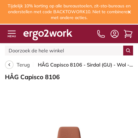
Tijdelijk 10% korting op alle bureaustoelen, zit-sta-bureaus en
onderstellen met code BACKTOWORK10. Niet te combineren
met andere acties.
Terug
HÅG Capisco 8106 - Sirdal (GU) - Wol - SRD630 - Brick red - Framekleur - Zwart - Gasveer - 150 mm (Zithoogte 40-55cm) - Vloercontact - Glijdoppen - Voetenring - Nee, geen voetenring - Voetster - Nee, voetster in framekleur
HÅG Capisco 8106