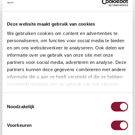
Beschikbaar
Levertijd: 3-6 weken
Deze website maakt gebruik van cookies
We gebruiken cookies om content en advertenties te
Aantal:
personaliseren, om functies voor social media te bieden
en om ons websiteverkeer te analyseren. Ook delen we
In winkelwagen
informatie over uw gebruik van onze site met onze
partners voor social media, adverteren en analyse. Deze
partners kunnen deze gegevens combineren met andere
Offerte aanvragen
informatie die u aan ze heeft verstrekt of die ze hebben
verzameld op basis van uw gebruik van hun services.
Op zoek naar aantallen? Maak je werkplek compleet en vraag
direct een offerte op maat aan.
Toestemmingsselectie
Noodzakelijk
Toevoegen aan vergelijker
Voorkeuren
Laagste Prijsgarantie