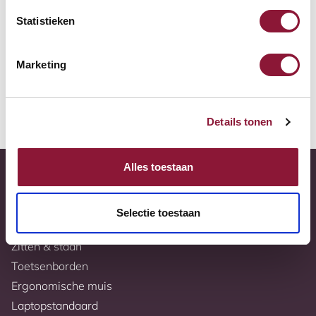
Gratis verzending
Statistieken
10 jaar garantie
Volledig naar wens samen te stellen
Marketing
Meer informatie
Details tonen
Alles toestaan
Selectie toestaan
Bureaus
Zitten & staan
Toetsenborden
Ergonomische muis
Laptopstandaard