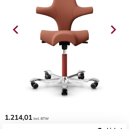
1.214,01
incl. BTW