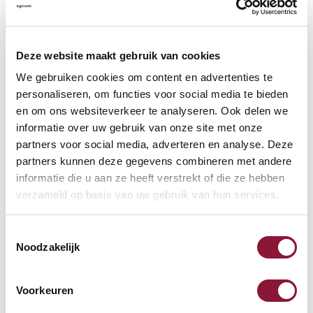
Beschikbaar
Levertijd: 3-6 weken
Deze website maakt gebruik van cookies
We gebruiken cookies om content en advertenties te
Aantal:
personaliseren, om functies voor social media te bieden
en om ons websiteverkeer te analyseren. Ook delen we
In winkelwagen
informatie over uw gebruik van onze site met onze
partners voor social media, adverteren en analyse. Deze
partners kunnen deze gegevens combineren met andere
Offerte aanvragen
informatie die u aan ze heeft verstrekt of die ze hebben
verzameld op basis van uw gebruik van hun services.
Op zoek naar aantallen? Maak je werkplek compleet en vraag
direct een offerte op maat aan.
Toestemmingsselectie
Noodzakelijk
Toevoegen aan vergelijker
Voorkeuren
Laagste Prijsgarantie