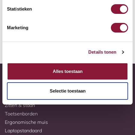
Gratis verzending
Statistieken
10 jaar garantie
Volledig naar wens samen te stellen
Marketing
Meer informatie
Details tonen
Alles toestaan
Selectie toestaan
Bureaus
Zitten & staan
Toetsenborden
Ergonomische muis
Laptopstandaard