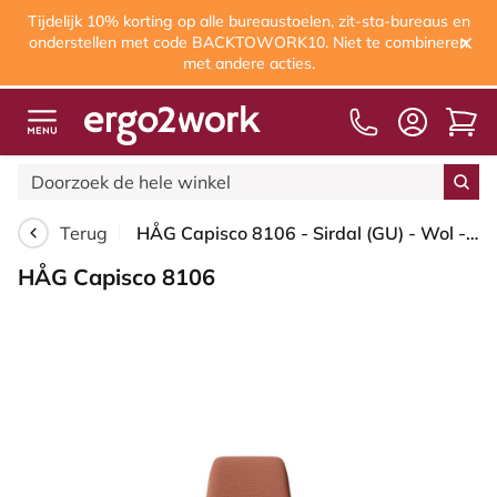
Tijdelijk 10% korting op alle bureaustoelen, zit-sta-bureaus en
onderstellen met code BACKTOWORK10. Niet te combineren
met andere acties.
Terug
HÅG Capisco 8106 - Sirdal (GU) - Wol - SRD630 - Brick red - Framekleur - Blush Rose - Gasveer - 200 mm (Zithoogte 46-64cm) - Vloercontact - Zachte wielen t.b.v. harde vloeren - Voetenring - Nee, geen voetenring - Voetster - Ja, voetster in gepolijst al...
HÅG Capisco 8106