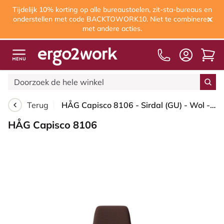
Tijdelijk 10% korting op alle bureaustoelen, zit-sta-bureaus en
onderstellen met code BACKTOWORK10. Niet te combineren
met andere acties.
Terug
HÅG Capisco 8106 - Sirdal (GU) - Wol - SRD480 - Chestnut - Framekleur - Wit - Gasveer - 200 mm (Zithoogte 46-64cm) - Vloercontact - Zachte wielen t.b.v. harde vloeren - Voetenring - Ja, in framekleur - Voetster - Nee, voetster in framekleur
HÅG Capisco 8106