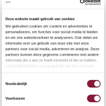
Beschikbaar
Levertijd: 3-6 weken
Deze website maakt gebruik van cookies
We gebruiken cookies om content en advertenties te
Aantal:
personaliseren, om functies voor social media te bieden
en om ons websiteverkeer te analyseren. Ook delen we
In winkelwagen
informatie over uw gebruik van onze site met onze
partners voor social media, adverteren en analyse. Deze
partners kunnen deze gegevens combineren met andere
Offerte aanvragen
informatie die u aan ze heeft verstrekt of die ze hebben
verzameld op basis van uw gebruik van hun services.
Op zoek naar aantallen? Maak je werkplek compleet en vraag
direct een offerte op maat aan.
Toestemmingsselectie
Noodzakelijk
Toevoegen aan vergelijker
Voorkeuren
Laagste Prijsgarantie