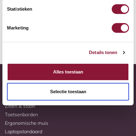
Gratis verzending
Statistieken
10 jaar garantie
Volledig naar wens samen te stellen
Marketing
Meer informatie
Details tonen
Alles toestaan
Selectie toestaan
Bureaus
Zitten & staan
Toetsenborden
Ergonomische muis
Laptopstandaard