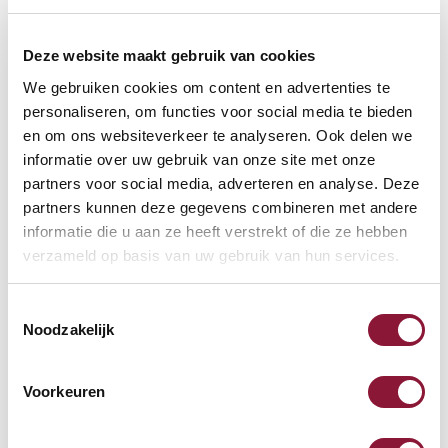
Deze website maakt gebruik van cookies
We gebruiken cookies om content en advertenties te
personaliseren, om functies voor social media te bieden
VOETENRING
?
en om ons websiteverkeer te analyseren. Ook delen we
informatie over uw gebruik van onze site met onze
partners voor social media, adverteren en analyse. Deze
partners kunnen deze gegevens combineren met andere
VOETENSTER IN GEPOLIJST ALUMINIUM
?
informatie die u aan ze heeft verstrekt of die ze hebben
verzameld op basis van uw gebruik van hun services.
Toestemmingsselectie
Noodzakelijk
Beschikbaar
Levertijd: 3-6 weken
Voorkeuren
Aantal: