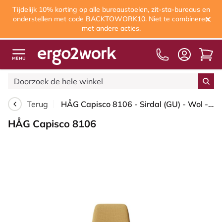
Tijdelijk 10% korting op alle bureaustoelen, zit-sta-bureaus en
onderstellen met code BACKTOWORK10. Niet te combineren
met andere acties.
Terug
HÅG Capisco 8106 - Sirdal (GU) - Wol - SRD320 - Ochre - Framekleur - Wit - Gasveer - 265 mm (Zithoogte 53-79cm) - Vloercontact - Harde wielen t.b.v. zachte vloeren - Voetenring - Nee, geen voetenring - Voetster - Nee, voetster in framekleur
HÅG Capisco 8106