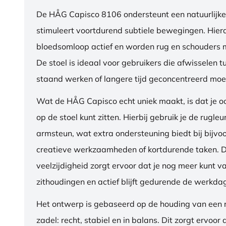
De HÅG Capisco 8106 ondersteunt een natuurlijke
stimuleert voortdurend subtiele bewegingen. Hierdo
bloedsomloop actief en worden rug en schouders m
De stoel is ideaal voor gebruikers die afwisselen t
staand werken of langere tijd geconcentreerd moet
Wat de HÅG Capisco echt uniek maakt, is dat je 
op de stoel kunt zitten. Hierbij gebruik je de rugleu
armsteun, wat extra ondersteuning biedt bij bijvo
creatieve werkzaamheden of kortdurende taken. 
veelzijdigheid zorgt ervoor dat je nog meer kunt va
zithoudingen en actief blijft gedurende de werkda
Het ontwerp is gebaseerd op de houding van een ru
zadel: recht, stabiel en in balans. Dit zorgt ervoor 