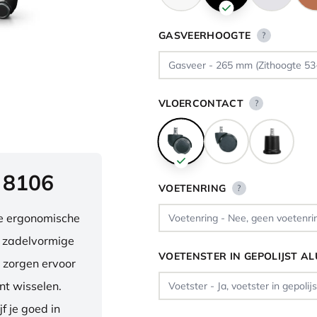
GASVEERHOOGTE
?
VLOERCONTACT
?
 8106
VOETENRING
?
ve ergonomische
e zadelvormige
VOETENSTER IN GEPOLIJST A
 zorgen ervoor
nt wisselen.
f je goed in