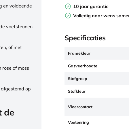
ng en voldoende
10 jaar garantie
Volledig naar wens samen
de voetsteunen
Specificaties
ren, of met
Framekleur
Gasveerhoogte
h rose of moss
Stofgroep
, afgestemd op
Stofkleur
Vloercontact
t de
Voetenring