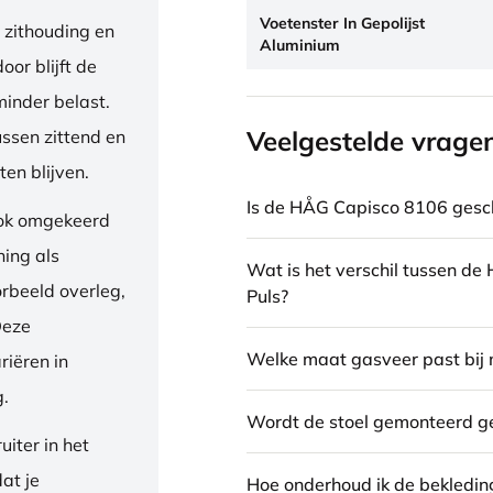
Voetenster In Gepolijst
 zithouding en
Aluminium
or blijft de
inder belast.
Veelgestelde vrage
ussen zittend en
en blijven.
Is de HÅG Capisco 8106 gesch
ook omgekeerd
ning als
Wat is het verschil tussen d
orbeeld overleg,
Puls?
Deze
Welke maat gasveer past bij 
riëren in
g.
Wordt de stoel gemonteerd g
iter in het
dat je
Hoe onderhoud ik de bekledin