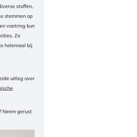
iverse stoffen,
f te stemmen op
een voetring kun
ities. Zo
e helemaal bij
ide uitleg over
mische
n? Neem gerust