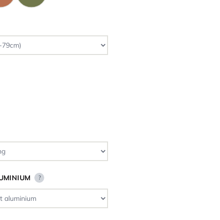
LUMINIUM
?