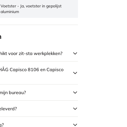
Voetster - Ja, voetster in gepolijst
aluminium
n
ikt voor zit-sta werkplekken?
e HÅG Capisco 8106 en Capisco
mijn bureau?
eleverd?
g?