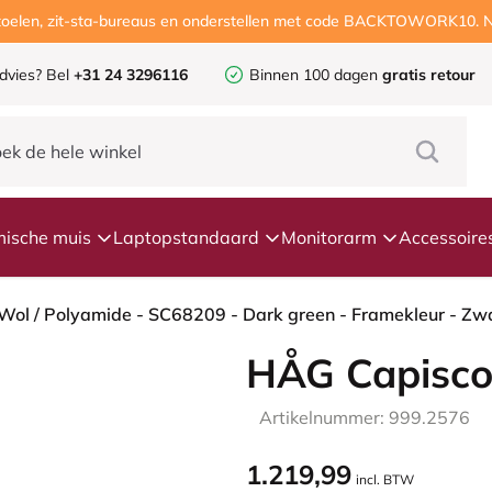
ustoelen, zit-sta-bureaus en onderstellen met code BACKTOWORK10. N
dvies?
Bel
+31 24 3296116
Binnen 100 dagen
gratis retour
ische muis
Laptopstandaard
Monitorarm
Accessoire
HÅG Capisco
Artikelnummer: 999.2576
1.219,99
incl. BTW