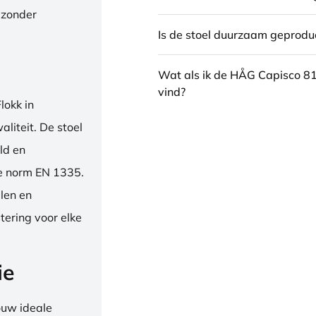
 zonder
Is de stoel duurzaam geprodu
Wat als ik de HÅG Capisco 8
vind?
okk in
liteit. De stoel
ld en
se norm EN 1335.
len en
tering voor elke
ie
ouw ideale