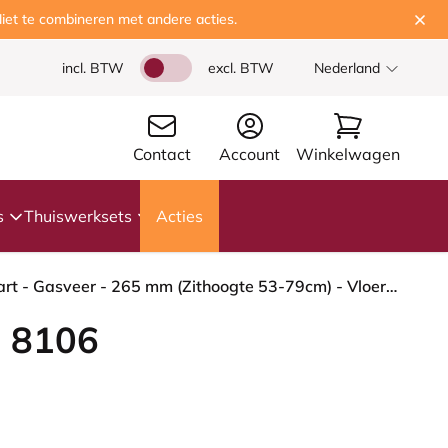
iet te combineren met andere acties.
incl. BTW
excl. BTW
Nederland
Contact
Account
Winkelwagen
s
Thuiswerksets
Acties
HÅG Capisco 8106 - Select (Gabriel) - Wol / Polyamide - SC68209 - Dark green - Framekleur - Zwart - Gasveer - 265 mm (Zithoogte 53-79cm) - Vloercontact - Zachte wielen t.b.v. harde vloeren - Voetenring - Nee, geen voetenring - Voetster - Ja, voetster i...
 8106