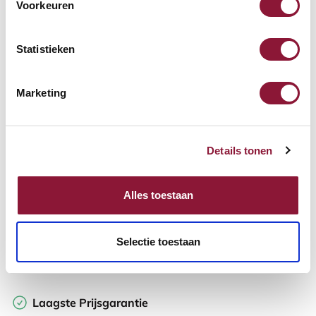
Voorkeuren
Beschikbaar
Levertijd: 3-6 weken
Statistieken
Aantal:
Marketing
In winkelwagen
Details tonen
Offerte aanvragen
Alles toestaan
Op zoek naar aantallen? Maak je werkplek compleet en vraag
direct een offerte op maat aan.
Selectie toestaan
Toevoegen aan vergelijker
Laagste Prijsgarantie