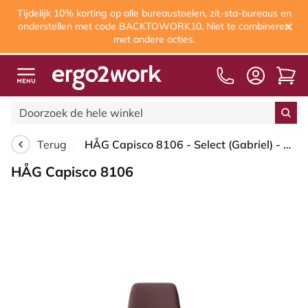
Tijdelijk 10% korting op alle bureaustoelen, zit-sta-bureaus en
onderstellen met code BACKTOWORK10. Niet te combineren
met andere acties.
Terug
HÅG Capisco 8106 - Select (Gabriel) - Wol / Polyamide - SC61186 - Chestnut - Framekleur - Zilver - Gasveer - 265 mm (Zithoogte 53-79cm) - Vloercontact - Harde wielen t.b.v. zachte vloeren - Voetenring - Ja, in framekleur - Voetster - Nee, voetster in f...
HÅG Capisco 8106