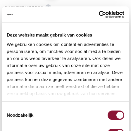
GASVEERHOOGTE
?
Deze website maakt gebruik van cookies
VLOERCONTACT
?
We gebruiken cookies om content en advertenties te
personaliseren, om functies voor social media te bieden
en om ons websiteverkeer te analyseren. Ook delen we
informatie over uw gebruik van onze site met onze
VOETENRING
?
partners voor social media, adverteren en analyse. Deze
partners kunnen deze gegevens combineren met andere
informatie die u aan ze heeft verstrekt of die ze hebben
verzameld op basis van uw gebruik van hun services.
VOETENSTER IN GEPOLIJST ALUMINIUM
?
Toestemmingsselectie
Noodzakelijk