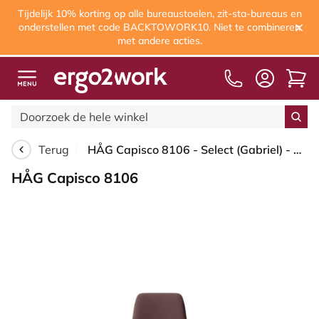
Tijdelijk 10% korting op alle bureaustoelen, zit-sta-bureaus en
onderstellen met code BACKTOWORK10. Niet te combineren
met andere acties.
Vanaf € 60,0
Terug
HÅG Capisco 8106 - Select (Gabriel) - Wol / Polyamide - SC61186 - Chestnut - Framekleur - Blush Rose - Gasveer - 200 mm (Zithoogte 46-64cm) - Vloercontact - Harde wielen t.b.v. zachte vloeren - Voetenring - Nee, geen voetenring - Voetster - Nee, voetst...
HÅG Capisco 8106