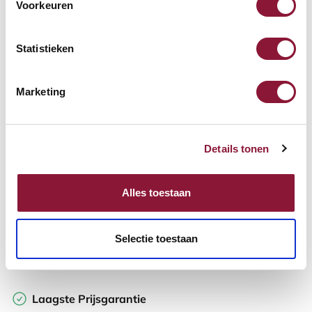
Voorkeuren
Beschikbaar
Levertijd: 3-6 weken
Statistieken
Aantal:
Marketing
In winkelwagen
Details tonen
Offerte aanvragen
Alles toestaan
Op zoek naar aantallen? Maak je werkplek compleet en vraag
direct een offerte op maat aan.
Selectie toestaan
Toevoegen aan vergelijker
Laagste Prijsgarantie