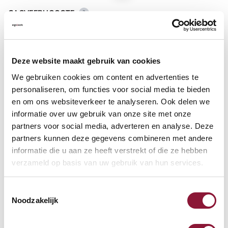
GASVEERHOOGTE
?
Deze website maakt gebruik van cookies
VLOERCONTACT
?
We gebruiken cookies om content en advertenties te
personaliseren, om functies voor social media te bieden
en om ons websiteverkeer te analyseren. Ook delen we
informatie over uw gebruik van onze site met onze
VOETENRING
?
partners voor social media, adverteren en analyse. Deze
partners kunnen deze gegevens combineren met andere
informatie die u aan ze heeft verstrekt of die ze hebben
verzameld op basis van uw gebruik van hun services.
VOETENSTER IN GEPOLIJST ALUMINIUM
?
Toestemmingsselectie
Noodzakelijk