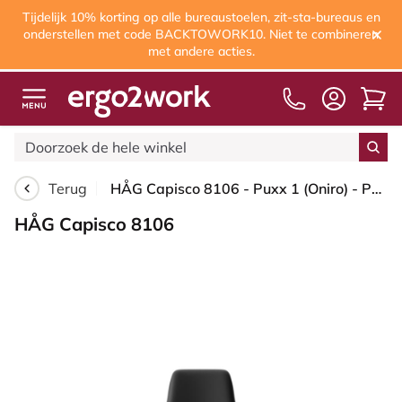
Tijdelijk 10% korting op alle bureaustoelen, zit-sta-bureaus en
onderstellen met code BACKTOWORK10. Niet te combineren
met andere acties.
Terug
HÅG Capisco 8106 - Puxx 1 (Oniro) - Polyurethaan Kunstleer - PU215816 - Black - Framekleur - Blush Rose - Gasveer - 150 mm (Zithoogte 40-55cm) - Vloercontact - Zachte wielen t.b.v. harde vloeren - Voetenring - Nee, geen voetenring - Voetster - Nee, voe...
HÅG Capisco 8106