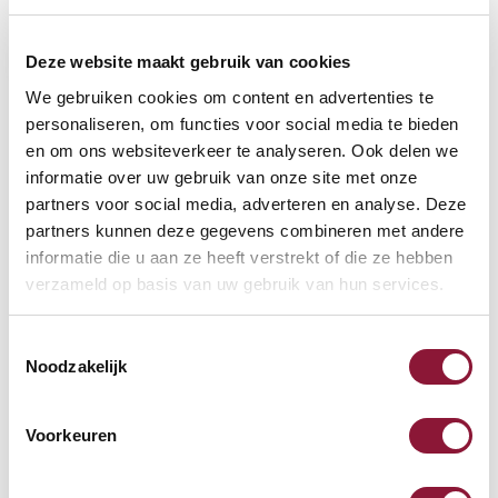
Deze website maakt gebruik van cookies
We gebruiken cookies om content en advertenties te
personaliseren, om functies voor social media te bieden
VOETENRING
?
en om ons websiteverkeer te analyseren. Ook delen we
informatie over uw gebruik van onze site met onze
partners voor social media, adverteren en analyse. Deze
partners kunnen deze gegevens combineren met andere
VOETENSTER IN GEPOLIJST ALUMINIUM
?
informatie die u aan ze heeft verstrekt of die ze hebben
verzameld op basis van uw gebruik van hun services.
Toestemmingsselectie
Noodzakelijk
Beschikbaar
Levertijd: 3-6 weken
Voorkeuren
Aantal: