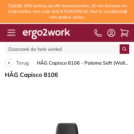
Tijdelijk 10% korting op alle bureaustoelen, zit-sta-bureaus en
onderstellen met code BACKTOWORK10. Niet te combineren
met andere acties.
Terug
HÅG Capisco 8106 - Paloma Soft (Wollsdorf) - Semi-aniline Leder - PL56100 Black - Framekleur - Wit - Gasveer - 200 mm (Zithoogte 46-64cm) - Vloercontact - Zachte wielen t.b.v. harde vloeren - Voetenring - Nee, geen voetenring - Voetster - Ja, voetster ...
HÅG Capisco 8106