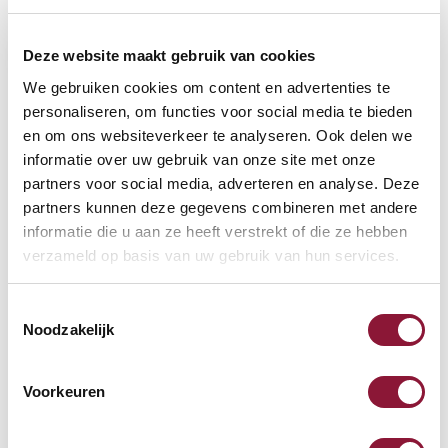
Deze website maakt gebruik van cookies
We gebruiken cookies om content en advertenties te
personaliseren, om functies voor social media te bieden
VOETENRING
?
en om ons websiteverkeer te analyseren. Ook delen we
informatie over uw gebruik van onze site met onze
partners voor social media, adverteren en analyse. Deze
partners kunnen deze gegevens combineren met andere
VOETENSTER IN GEPOLIJST ALUMINIUM
?
informatie die u aan ze heeft verstrekt of die ze hebben
verzameld op basis van uw gebruik van hun services.
Toestemmingsselectie
Noodzakelijk
Beschikbaar
Levertijd: 3-6 weken
Voorkeuren
Aantal: