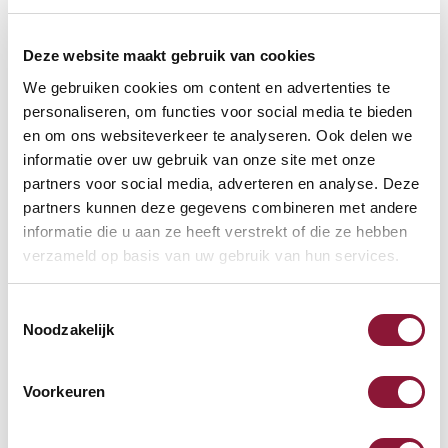
Deze website maakt gebruik van cookies
We gebruiken cookies om content en advertenties te
personaliseren, om functies voor social media te bieden
VOETENRING
?
en om ons websiteverkeer te analyseren. Ook delen we
informatie over uw gebruik van onze site met onze
partners voor social media, adverteren en analyse. Deze
partners kunnen deze gegevens combineren met andere
VOETENSTER IN GEPOLIJST ALUMINIUM
?
informatie die u aan ze heeft verstrekt of die ze hebben
verzameld op basis van uw gebruik van hun services.
Toestemmingsselectie
Noodzakelijk
Beschikbaar
Levertijd: 3-6 weken
Voorkeuren
Aantal: