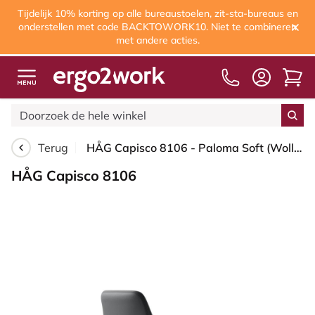
Tijdelijk 10% korting op alle bureaustoelen, zit-sta-bureaus en
onderstellen met code BACKTOWORK10. Niet te combineren
met andere acties.
Terug
HÅG Capisco 8106 - Paloma Soft (Wollsdorf) - Semi-aniline Leder - PL55206 Grey - Framekleur - Blush Rose - Gasveer - 265 mm (Zithoogte 53-79cm) - Vloercontact - Glijdoppen - Voetenring - Nee, geen voetenring - Voetster - Ja, voetster in gepolijst alumi...
HÅG Capisco 8106