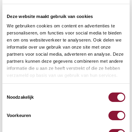
Deze website maakt gebruik van cookies
We gebruiken cookies om content en advertenties te
personaliseren, om functies voor social media te bieden
VOETENRING
?
en om ons websiteverkeer te analyseren. Ook delen we
informatie over uw gebruik van onze site met onze
partners voor social media, adverteren en analyse. Deze
partners kunnen deze gegevens combineren met andere
VOETENSTER IN GEPOLIJST ALUMINIUM
?
informatie die u aan ze heeft verstrekt of die ze hebben
verzameld op basis van uw gebruik van hun services.
Toestemmingsselectie
Noodzakelijk
Beschikbaar
Levertijd: 3-6 weken
Voorkeuren
Aantal: