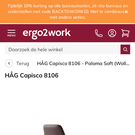
Tijdelijk 10% korting op alle bureaustoelen, zit-sta-bureaus en
onderstellen met code BACKTOWORK10. Niet te combineren
met andere acties.
Terug
HÅG Capisco 8106 - Paloma Soft (Wollsdorf) - Semi-aniline Leder - PL55130 Dark brown - Framekleur - Zwart - Gasveer - 265 mm (Zithoogte 53-79cm) - Vloercontact - Harde wielen t.b.v. zachte vloeren - Voetenring - Nee, geen voetenring - Voetster - Nee, v...
HÅG Capisco 8106