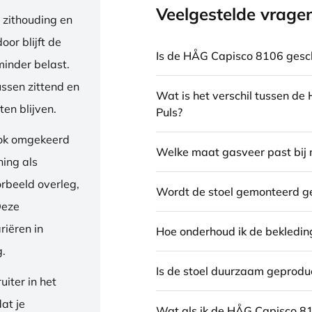
Veelgestelde vrage
 zithouding en
or blijft de
Is de HÅG Capisco 8106 gesch
inder belast.
ussen zittend en
Wat is het verschil tussen d
en blijven.
Puls?
ook omgekeerd
Welke maat gasveer past bij 
ning als
orbeeld overleg,
Wordt de stoel gemonteerd g
Deze
riëren in
Hoe onderhoud ik de bekledin
g.
Is de stoel duurzaam geprodu
iter in het
dat je
Wat als ik de HÅG Capisco 8