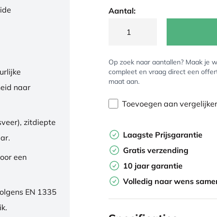
eide
Aantal:
Op zoek naar aantallen? Maak je w
rlijke
compleet en vraag direct een offer
maat aan.
eid naar
Toevoegen aan vergelijke
veer), zitdiepte
Laagste Prijsgarantie
ar.
Gratis verzending
oor een
10 jaar garantie
Volledig naar wens samen
volgens EN 1335
ik.