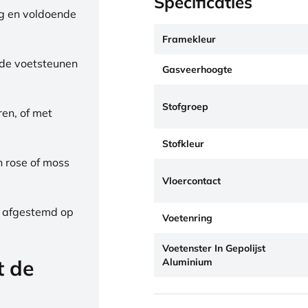
Specificaties
ng en voldoende
Framekleur
de voetsteunen
Gasveerhoogte
Stofgroep
ren, of met
Stofkleur
h rose of moss
Vloercontact
, afgestemd op
Voetenring
Voetenster In Gepolijst
t de
Aluminium