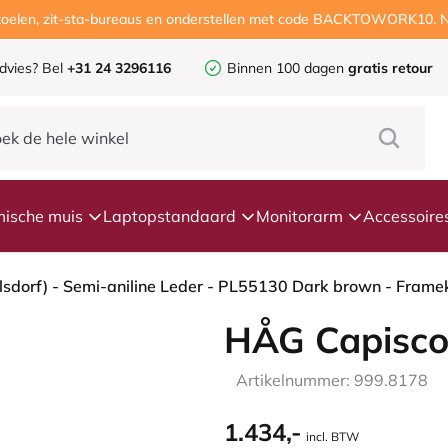
ustoelen, zit-sta-bureaus en onderstellen met code BACKTOWORK10. N
dvies?
Bel
+31 24 3296116
Binnen 100 dagen
gratis retour
ische muis
Laptopstandaard
Monitorarm
Accessoire
HÅG Capisco
Artikelnummer: 999.8178
1.434,-
incl. BTW