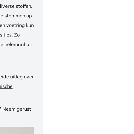
iverse stoffen,
f te stemmen op
een voetring kun
ities. Zo
e helemaal bij
ide uitleg over
mische
n? Neem gerust