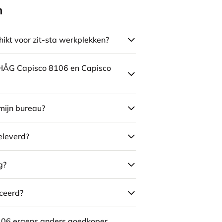
n
ikt voor zit-sta werkplekken?
e HÅG Capisco 8106 en Capisco
mijn bureau?
eleverd?
g?
ceerd?
106 ergens anders goedkoper