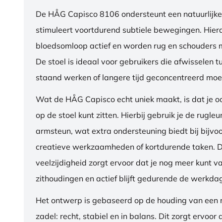
De HÅG Capisco 8106 ondersteunt een natuurlijke
stimuleert voortdurend subtiele bewegingen. Hierdo
bloedsomloop actief en worden rug en schouders m
De stoel is ideaal voor gebruikers die afwisselen t
staand werken of langere tijd geconcentreerd moet
Wat de HÅG Capisco echt uniek maakt, is dat je 
op de stoel kunt zitten. Hierbij gebruik je de rugleu
armsteun, wat extra ondersteuning biedt bij bijvo
creatieve werkzaamheden of kortdurende taken. 
veelzijdigheid zorgt ervoor dat je nog meer kunt va
zithoudingen en actief blijft gedurende de werkda
Het ontwerp is gebaseerd op de houding van een ru
zadel: recht, stabiel en in balans. Dit zorgt ervoor 