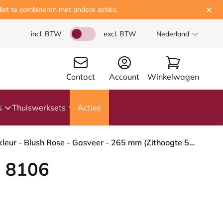
iet te combineren met andere acties.
incl. BTW
excl. BTW
Nederland
Contact
Account
Winkelwagen
s
Thuiswerksets
Acties
HÅG Capisco 8106 - Paloma Soft (Wollsdorf) - Semi-aniline Leder - PL55130 Dark brown - Framekleur - Blush Rose - Gasveer - 265 mm (Zithoogte 53-79cm) - Vloercontact - Zachte wielen t.b.v. harde vloeren - Voetenring - Ja, in framekleur - Voetster - Nee,...
 8106