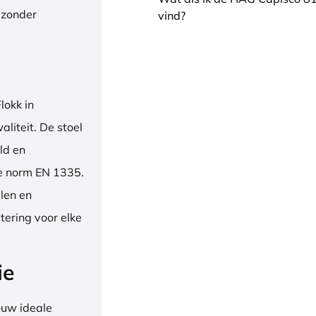
 zonder
vind?
okk in
liteit. De stoel
ld en
se norm EN 1335.
len en
tering voor elke
ie
ouw ideale