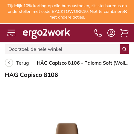
Tijdelijk 10% korting op alle bureaustoelen, zit-sta-bureaus en
onderstellen met code BACKTOWORK10. Niet te combineren
met andere acties.
Terug
HÅG Capisco 8106 - Paloma Soft (Wollsdorf) - Semi-aniline Leder - PL05429 Cognac - Framekleur - Moss Grey - Gasveer - 200 mm (Zithoogte 46-64cm) - Vloercontact - Harde wielen t.b.v. zachte vloeren - Voetenring - Ja, in framekleur - Voetster - Nee, voet...
HÅG Capisco 8106