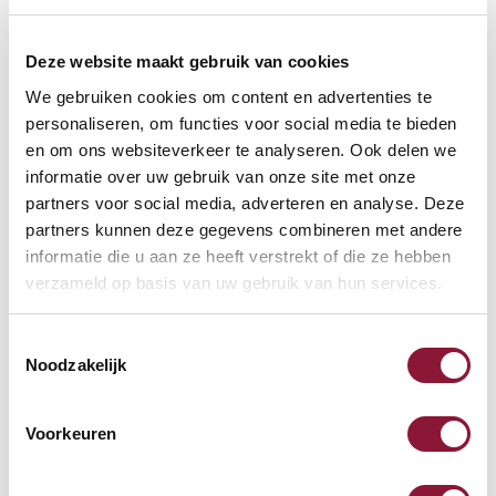
Deze website maakt gebruik van cookies
We gebruiken cookies om content en advertenties te
personaliseren, om functies voor social media te bieden
VOETENRING
?
en om ons websiteverkeer te analyseren. Ook delen we
informatie over uw gebruik van onze site met onze
partners voor social media, adverteren en analyse. Deze
partners kunnen deze gegevens combineren met andere
VOETENSTER IN GEPOLIJST ALUMINIUM
?
informatie die u aan ze heeft verstrekt of die ze hebben
verzameld op basis van uw gebruik van hun services.
Toestemmingsselectie
Noodzakelijk
Beschikbaar
Levertijd: 3-6 weken
Voorkeuren
Aantal: