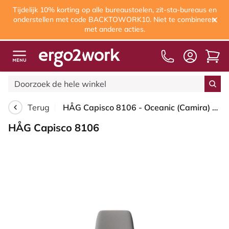
Tijdelijk 10% korting op alle bureaustoelen, zit-sta-bureaus en
onderstellen met code BACKTOWORK10. Niet te combineren
met andere acties.
Terug
HÅG Capisco 8106 - Oceanic (Camira) - Gerecycled Polyester - OCI008 - Warm grey - Framekleur - Wit - Gasveer - 150 mm (Zithoogte 40-55cm) - Vloercontact - Glijdoppen - Voetenring - Nee, geen voetenring - Voetster - Nee, voetster in framekleur
HÅG Capisco 8106