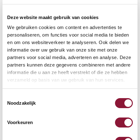
Deze website maakt gebruik van cookies
We gebruiken cookies om content en advertenties te
personaliseren, om functies voor social media te bieden
VOETENRING
?
en om ons websiteverkeer te analyseren. Ook delen we
informatie over uw gebruik van onze site met onze
partners voor social media, adverteren en analyse. Deze
partners kunnen deze gegevens combineren met andere
VOETENSTER IN GEPOLIJST ALUMINIUM
?
informatie die u aan ze heeft verstrekt of die ze hebben
verzameld op basis van uw gebruik van hun services.
Toestemmingsselectie
Noodzakelijk
Beschikbaar
Levertijd: 3-6 weken
Voorkeuren
Aantal: