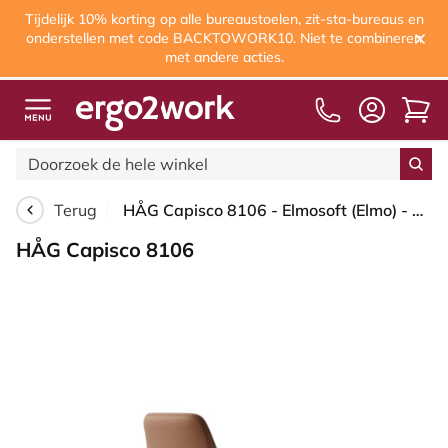
Tijdelijk 10% korting op alle bureaustoelen, zit-sta-bureaus en
onderstellen met code BACKTOWORK10. Niet te combineren
met andere acties.
Terug
HÅG Capisco 8106 - Elmosoft (Elmo) - Semi-aniline Leder - EL33004 - Cognac - Framekleur - Zwart - Gasveer - 265 mm (Zithoogte 53-79cm) - Vloercontact - Harde wielen t.b.v. zachte vloeren - Voetenring - Ja, in framekleur - Voetster - Nee, voetster in fr...
HÅG Capisco 8106