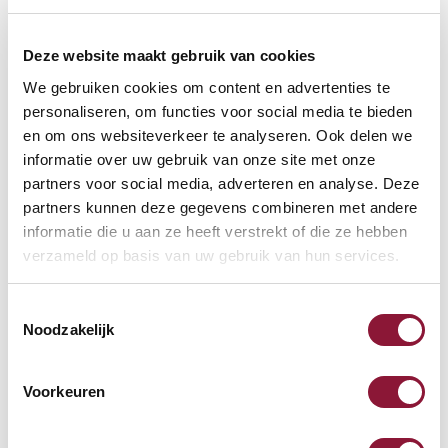
Deze website maakt gebruik van cookies
We gebruiken cookies om content en advertenties te
personaliseren, om functies voor social media te bieden
VOETENRING
?
en om ons websiteverkeer te analyseren. Ook delen we
informatie over uw gebruik van onze site met onze
partners voor social media, adverteren en analyse. Deze
partners kunnen deze gegevens combineren met andere
VOETENSTER IN GEPOLIJST ALUMINIUM
?
informatie die u aan ze heeft verstrekt of die ze hebben
verzameld op basis van uw gebruik van hun services.
Toestemmingsselectie
Noodzakelijk
Beschikbaar
Levertijd: 3-6 weken
Voorkeuren
Aantal: