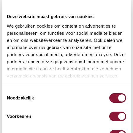
Deze website maakt gebruik van cookies
We gebruiken cookies om content en advertenties te
personaliseren, om functies voor social media te bieden
VOETENRING
?
en om ons websiteverkeer te analyseren. Ook delen we
informatie over uw gebruik van onze site met onze
partners voor social media, adverteren en analyse. Deze
partners kunnen deze gegevens combineren met andere
VOETENSTER IN GEPOLIJST ALUMINIUM
?
informatie die u aan ze heeft verstrekt of die ze hebben
verzameld op basis van uw gebruik van hun services.
Toestemmingsselectie
Noodzakelijk
Beschikbaar
Levertijd: 3-6 weken
Voorkeuren
Aantal: