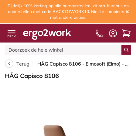
Tijdelijk 10% korting op alle bureaustoelen, zit-sta-bureaus en
onderstellen met code BACKTOWORK10. Niet te combineren
met andere acties.
Terug
HÅG Capisco 8106 - Elmosoft (Elmo) - Semi-aniline Leder - EL33004 - Cognac - Framekleur - Blush Rose - Gasveer - 200 mm (Zithoogte 46-64cm) - Vloercontact - Harde wielen t.b.v. zachte vloeren - Voetenring - Ja, in framekleur - Voetster - Ja, voetster i...
HÅG Capisco 8106