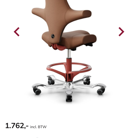
1.762,-
incl. BTW