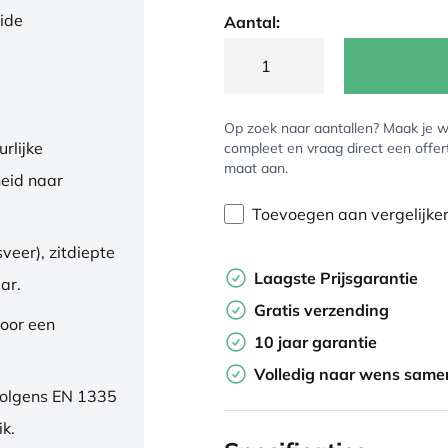
eide
Aantal:
Op zoek naar aantallen? Maak je w
rlijke
compleet en vraag direct een offer
maat aan.
eid naar
Toevoegen aan vergelijke
veer), zitdiepte
Laagste Prijsgarantie
ar.
Gratis verzending
oor een
10 jaar garantie
Volledig naar wens samen
volgens EN 1335
ik.