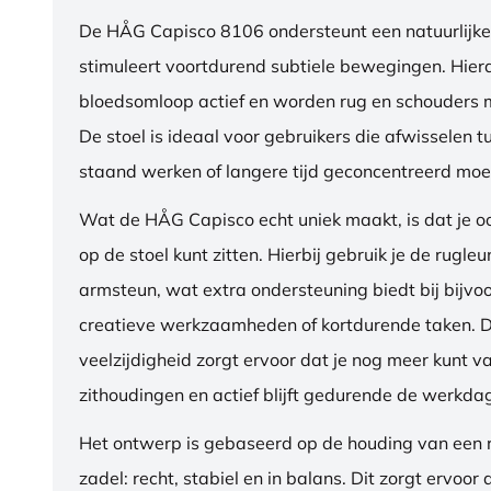
De HÅG Capisco 8106 ondersteunt een natuurlijke
stimuleert voortdurend subtiele bewegingen. Hierdo
bloedsomloop actief en worden rug en schouders m
De stoel is ideaal voor gebruikers die afwisselen t
staand werken of langere tijd geconcentreerd moet
Wat de HÅG Capisco echt uniek maakt, is dat je 
op de stoel kunt zitten. Hierbij gebruik je de rugleu
armsteun, wat extra ondersteuning biedt bij bijvo
creatieve werkzaamheden of kortdurende taken. 
veelzijdigheid zorgt ervoor dat je nog meer kunt va
zithoudingen en actief blijft gedurende de werkda
Het ontwerp is gebaseerd op de houding van een ru
zadel: recht, stabiel en in balans. Dit zorgt ervoor 