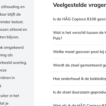
Veelgestelde vrage
 zithouding en
or blijft de
Is de HÅG Capisco 8106 gesch
inder belast.
ussen zittend en
Wat is het verschil tussen d
en blijven.
Puls?
ook omgekeerd
Welke maat gasveer past bij 
ning als
orbeeld overleg,
Wordt de stoel gemonteerd g
Deze
riëren in
Hoe onderhoud ik de bekledin
g.
Is de stoel duurzaam geprodu
iter in het
dat je
Wat als ik de HÅG Capisco 8