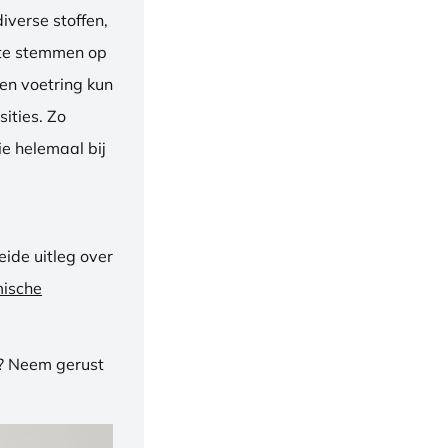
iverse stoffen,
f te stemmen op
een voetring kun
ities. Zo
e helemaal bij
ide uitleg over
mische
n? Neem gerust