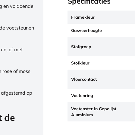
Specificaties
ng en voldoende
Framekleur
de voetsteunen
Gasveerhoogte
Stofgroep
ren, of met
Stofkleur
h rose of moss
Vloercontact
, afgestemd op
Voetenring
Voetenster In Gepolijst
t de
Aluminium