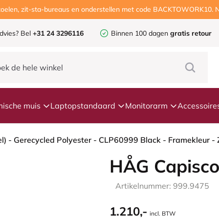
ustoelen, zit-sta-bureaus en onderstellen met code BACKTOWORK10. N
dvies?
Bel
+31 24 3296116
Binnen 100 dagen
gratis retour
ische muis
Laptopstandaard
Monitorarm
Accessoire
HÅG Capisco
Artikelnummer: 999.9475
1.210,-
incl. BTW