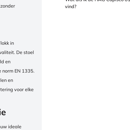
 zonder
vind?
okk in
liteit. De stoel
ld en
se norm EN 1335.
len en
tering voor elke
ie
ouw ideale