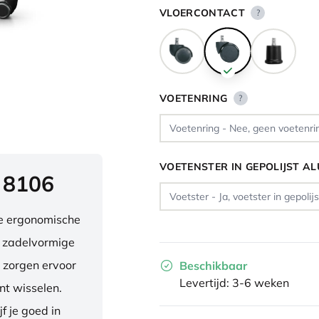
VLOERCONTACT
?
VOETENRING
?
VOETENSTER IN GEPOLIJST A
 8106
ve ergonomische
e zadelvormige
 zorgen ervoor
Beschikbaar
Levertijd: 3-6 weken
nt wisselen.
f je goed in