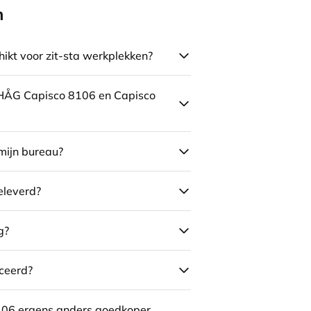
n
ikt voor zit-sta werkplekken?
e HÅG Capisco 8106 en Capisco
mijn bureau?
eleverd?
g?
ceerd?
106 ergens anders goedkoper