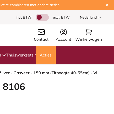
iet te combineren met andere acties.
incl. BTW
excl. BTW
Nederland
Contact
Account
Winkelwagen
s
Thuiswerksets
Acties
HÅG Capisco 8106 - Cura Loop (Gabriel) - Gerecycled Polyester - CLP60999 Black - Framekleur - Zilver - Gasveer - 150 mm (Zithoogte 40-55cm) - Vloercontact - Harde wielen t.b.v. zachte vloeren - Voetenring - Nee, geen voetenring - Voetster - Ja, voetste...
 8106