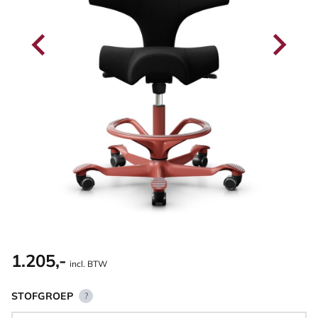
1.205,-
incl. BTW
STOFGROEP
?