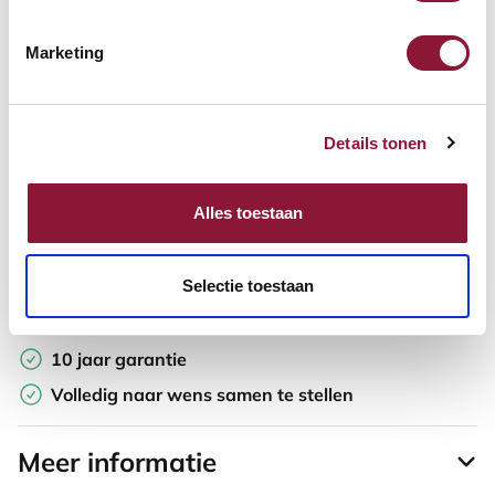
In winkelwagen
Marketing
Offerte aanvragen
Details tonen
Op zoek naar aantallen? Maak je werkplek compleet en vraag
direct een offerte op maat aan.
Alles toestaan
Toevoegen aan vergelijker
Selectie toestaan
Laagste Prijsgarantie
Gratis verzending
10 jaar garantie
Volledig naar wens samen te stellen
Meer informatie