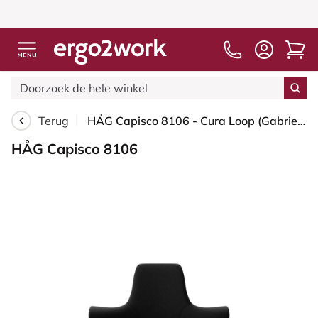
Terug
HÅG Capisco 8106 - Cura Loop (Gabriel) - Gerecycled Polyester - CLP60999 Black - Framekleur - Blush Rose - Gasveer - 200 mm (Zithoogte 46-64cm) - Vloercontact - Zachte wielen t.b.v. harde vloeren - Voetenring - Ja, in framekleur - Voetster - Nee, voets...
HÅG Capisco 8106