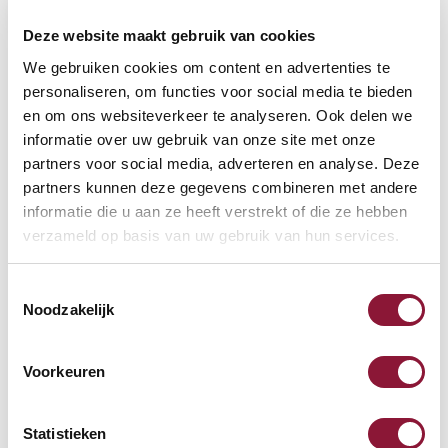
Deze website maakt gebruik van cookies
We gebruiken cookies om content en advertenties te
VOETENRING
?
personaliseren, om functies voor social media te bieden
en om ons websiteverkeer te analyseren. Ook delen we
informatie over uw gebruik van onze site met onze
partners voor social media, adverteren en analyse. Deze
VOETENSTER IN GEPOLIJST ALUMINIUM
?
partners kunnen deze gegevens combineren met andere
informatie die u aan ze heeft verstrekt of die ze hebben
verzameld op basis van uw gebruik van hun services.
Toestemmingsselectie
Beschikbaar
Noodzakelijk
Levertijd: 3-6 weken
Voorkeuren
Aantal:
Statistieken