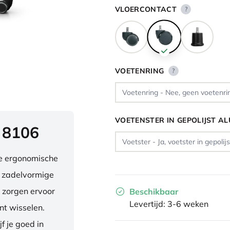
VLOERCONTACT
?
VOETENRING
?
VOETENSTER IN GEPOLIJST A
 8106
ve ergonomische
e zadelvormige
 zorgen ervoor
Beschikbaar
Levertijd: 3-6 weken
nt wisselen.
f je goed in