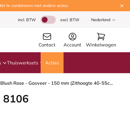
iet te combineren met andere acties.
incl. BTW
excl. BTW
Nederland
Contact
Account
Winkelwagen
s
Thuiswerksets
Acties
HÅG Capisco 8106 - Cura Loop (Gabriel) - Gerecycled Polyester - CLP60109 - Grey - Framekleur - Blush Rose - Gasveer - 150 mm (Zithoogte 40-55cm) - Vloercontact - Harde wielen t.b.v. zachte vloeren - Voetenring - Nee, geen voetenring - Voetster - Ja, vo...
 8106