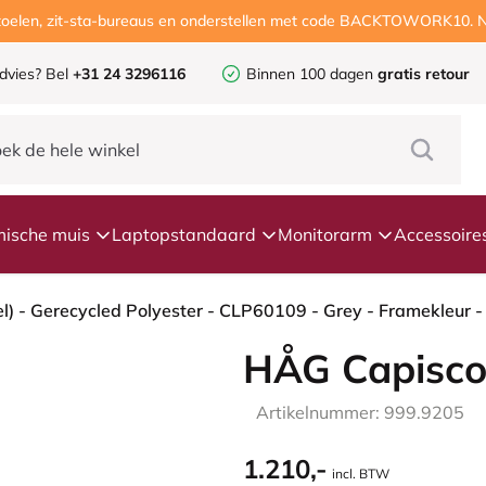
ustoelen, zit-sta-bureaus en onderstellen met code BACKTOWORK10. N
dvies?
Bel
+31 24 3296116
Binnen 100 dagen
gratis retour
ische muis
Laptopstandaard
Monitorarm
Accessoire
HÅG Capisco
Artikelnummer: 999.9205
1.210,-
incl. BTW