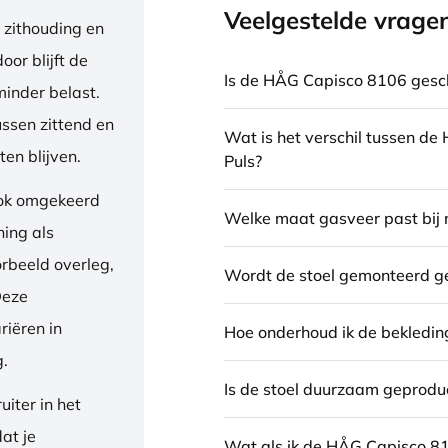
Veelgestelde vrage
 zithouding en
or blijft de
Is de HÅG Capisco 8106 gesch
inder belast.
ussen zittend en
Wat is het verschil tussen d
en blijven.
Puls?
ook omgekeerd
Welke maat gasveer past bij 
ning als
orbeeld overleg,
Wordt de stoel gemonteerd g
Deze
riëren in
Hoe onderhoud ik de bekledin
g.
Is de stoel duurzaam geprodu
iter in het
dat je
Wat als ik de HÅG Capisco 8