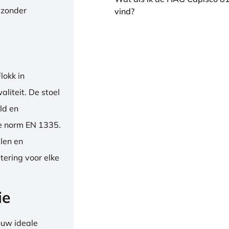
 zonder
vind?
okk in
liteit. De stoel
ld en
se norm EN 1335.
len en
tering voor elke
ie
ouw ideale