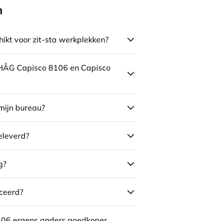
n
ikt voor zit-sta werkplekken?
e HÅG Capisco 8106 en Capisco
mijn bureau?
eleverd?
g?
ceerd?
106 ergens anders goedkoper