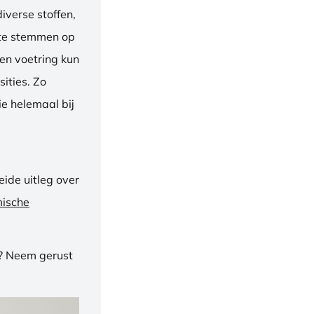
iverse stoffen,
f te stemmen op
een voetring kun
ities. Zo
e helemaal bij
ide uitleg over
mische
n? Neem gerust