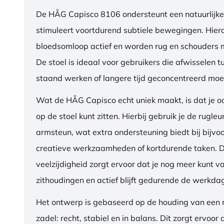
De HÅG Capisco 8106 ondersteunt een natuurlijke
stimuleert voortdurend subtiele bewegingen. Hierdo
bloedsomloop actief en worden rug en schouders m
De stoel is ideaal voor gebruikers die afwisselen t
staand werken of langere tijd geconcentreerd moet
Wat de HÅG Capisco echt uniek maakt, is dat je 
op de stoel kunt zitten. Hierbij gebruik je de rugleu
armsteun, wat extra ondersteuning biedt bij bijvo
creatieve werkzaamheden of kortdurende taken. 
veelzijdigheid zorgt ervoor dat je nog meer kunt va
zithoudingen en actief blijft gedurende de werkda
Het ontwerp is gebaseerd op de houding van een ru
zadel: recht, stabiel en in balans. Dit zorgt ervoor 