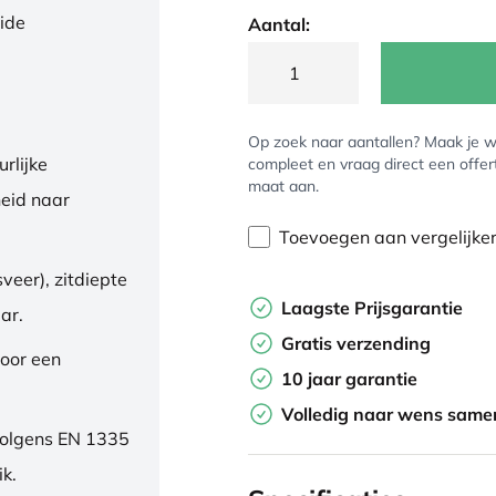
eide
Aantal:
Op zoek naar aantallen? Maak je w
rlijke
compleet en vraag direct een offer
maat aan.
eid naar
Toevoegen aan vergelijke
veer), zitdiepte
Laagste Prijsgarantie
ar.
Gratis verzending
oor een
10 jaar garantie
Volledig naar wens samen
volgens EN 1335
ik.