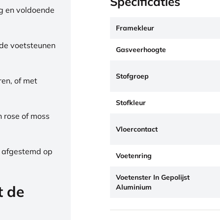
Specificaties
ng en voldoende
Framekleur
de voetsteunen
Gasveerhoogte
Stofgroep
ren, of met
Stofkleur
h rose of moss
Vloercontact
, afgestemd op
Voetenring
Voetenster In Gepolijst
t de
Aluminium