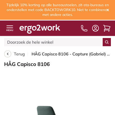
Tijdelijk 10% korting op alle bureaustoelen, zit-sta-bureaus en
onderstellen met code BACKTOWORK10. Niet te combineren
met andere acties.
Terug
HÅG Capisco 8106 - Capture (Gabriel) - Wol / Polyamide - CPT6601 - Blue - Framekleur - Wit - Gasveer - 150 mm (Zithoogte 40-55cm) - Vloercontact - Zachte wielen t.b.v. harde vloeren - Voetenring - Nee, geen voetenring - Voetster - Ja, voetster in gepol...
HÅG Capisco 8106