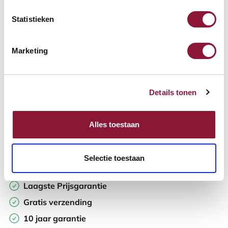
Statistieken
Aantal:
Marketing
In winkelwagen
Details tonen
Offerte aanvragen
Op zoek naar aantallen? Maak je werkplek compleet en vraag
Alles toestaan
direct een offerte op maat aan.
Toevoegen aan vergelijker
Selectie toestaan
Laagste Prijsgarantie
Gratis verzending
10 jaar garantie