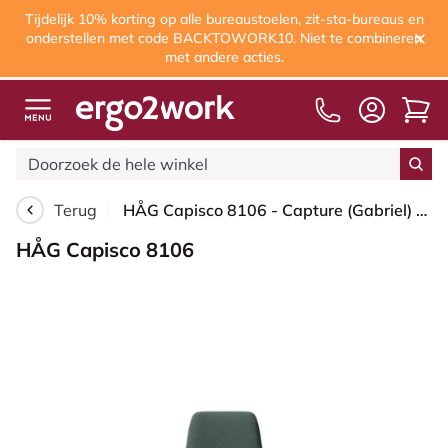
Tijdelijk 10% korting op alle bureaustoelen, zit-sta-bureaus en
onderstellen met code BACKTOWORK10. Niet te combineren
met andere acties.
Terug
HÅG Capisco 8106 - Capture (Gabriel) - Wol / Polyamide - CPT6601 - Blue - Framekleur - Moss Grey - Gasveer - 265 mm (Zithoogte 53-79cm) - Vloercontact - Glijdoppen - Voetenring - Nee, geen voetenring - Voetster - Ja, voetster in gepolijst aluminium
HÅG Capisco 8106