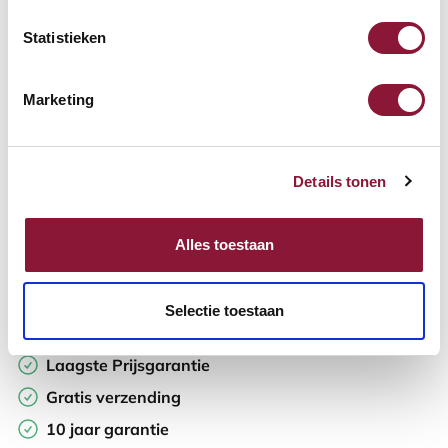
Statistieken
Aantal:
Marketing
In winkelwagen
Details tonen
Offerte aanvragen
Op zoek naar aantallen? Maak je werkplek compleet en vraag
Alles toestaan
direct een offerte op maat aan.
Toevoegen aan vergelijker
Selectie toestaan
Laagste Prijsgarantie
Gratis verzending
10 jaar garantie