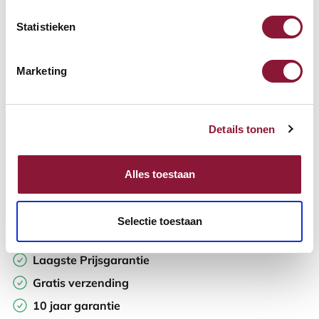
Statistieken
Aantal:
Marketing
In winkelwagen
Details tonen
Offerte aanvragen
Op zoek naar aantallen? Maak je werkplek compleet en vraag
Alles toestaan
direct een offerte op maat aan.
Toevoegen aan vergelijker
Selectie toestaan
Laagste Prijsgarantie
Gratis verzending
10 jaar garantie