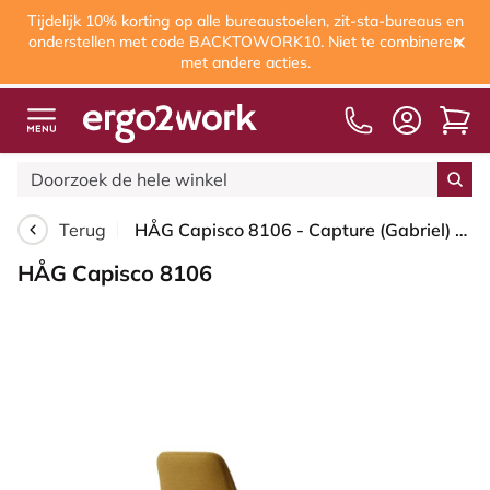
Tijdelijk 10% korting op alle bureaustoelen, zit-sta-bureaus en
onderstellen met code BACKTOWORK10. Niet te combineren
met andere acties.
Terug
HÅG Capisco 8106 - Capture (Gabriel) - Wol / Polyamide - CPT6401 - Ochre - Framekleur - Zwart - Gasveer - 200 mm (Zithoogte 46-64cm) - Vloercontact - Zachte wielen t.b.v. harde vloeren - Voetenring - Ja, in framekleur - Voetster - Nee, voetster in fram...
HÅG Capisco 8106