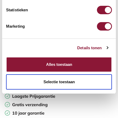
Statistieken
Aantal:
Marketing
In winkelwagen
Details tonen
Offerte aanvragen
Op zoek naar aantallen? Maak je werkplek compleet en vraag
Alles toestaan
direct een offerte op maat aan.
Toevoegen aan vergelijker
Selectie toestaan
Laagste Prijsgarantie
Gratis verzending
10 jaar garantie