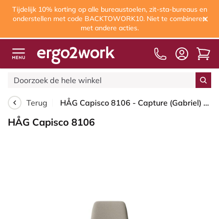
Tijdelijk 10% korting op alle bureaustoelen, zit-sta-bureaus en
onderstellen met code BACKTOWORK10. Niet te combineren
met andere acties.
Terug
HÅG Capisco 8106 - Capture (Gabriel) - Wol / Polyamide - CPT5103 - Light beige - Framekleur - Wit - Gasveer - 265 mm (Zithoogte 53-79cm) - Vloercontact - Harde wielen t.b.v. zachte vloeren - Voetenring - Nee, geen voetenring - Voetster - Nee, voetster ...
HÅG Capisco 8106